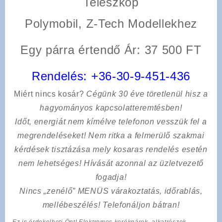
Teleszkóp
Polymobil, Z-Tech Modellekhez
Egy párra értendő Ár: 37 500 FT
Rendelés:
+36-30-9-451-436
Miért nincs kosár?
Cégünk 30 éve töretlenül hisz a
hagyományos kapcsolatteremtésben!
Időt, energiát nem kímélve
telefonon vesszük fel a
megrendeléseket! Nem ritka a felmerülő szakmai
kérdések tisztázása mely kosaras rendelés esetén
nem lehetséges! Hívását azonnal az üzletvezető
fogadja!
Nincs „zenélő” MENÜS várakoztatás, időrablás,
mellébeszélés! Telefonáljon bátran!
Ez is érdekelheti Önt! Elektromos kerékpárok, alkatrészek,