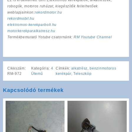
robogók, motoros ruházat, kiegészítők fellelhetőek
weblapjainkon:
rekordmotor.hu
rekordmobil.hu
elektromos-kerekparbolt.hu
motorkerekparalkatresz.hu
Termékbemutató Yotube csatornánk:
RM Youtube Channel
Cikkszám:
Kategória:
4
Címkék:
alkatrész
,
benzinmotoros
RM-972
Ütemű
kerékpár
,
Teleszkóp
Kapcsolódó termékek