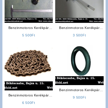
Benzinmotoros Kerékpár
Benzinmotoros Kerékpár
Önindító Relé
Alkatrész: Benzincsap
5 500
Ft
3 500
Ft
Benzinmotoros Kerékpár
gumiköpeny Mérete:
Benzinmotoros Kerékpár
9 500
Ft
(22×2,125)
Alkatrész: Lánc
6 500
Ft