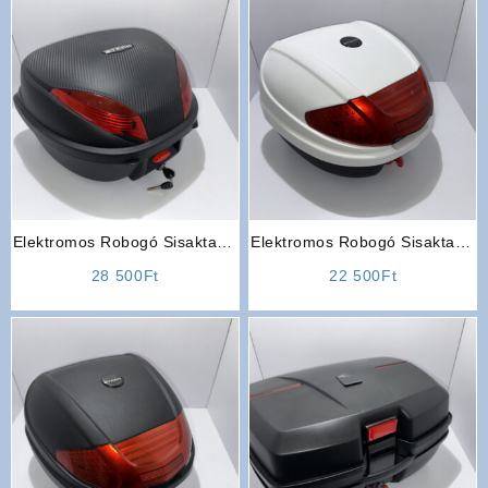
Elektromos Robogó Sisaktartó
Elektromos Robogó Sisaktartó
Hátsó Doboz (35 Literes)
Hátsó Doboz (Fehér-
28 500
Ft
22 500
Ft
Kisméretű)