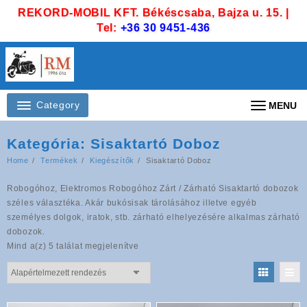
Skip
REKORD-MOBIL KFT. Békéscsaba, Bajza u. 15. |
to
Tel:
+36 30 9451-436
content
Category
MENU
Kategória:
Sisaktartó Doboz
Home
Termékek
Kiegészítők
Sisaktartó Doboz
Robogóhoz, Elektromos Robogóhoz Zárt / Zárható Sisaktartó dobozok
széles választéka. Akár bukósisak tárolásához illetve egyéb
személyes dolgok, iratok, stb. zárható elhelyezésére alkalmas zárható
dobozok.
Mind a(z) 5 találat megjelenítve