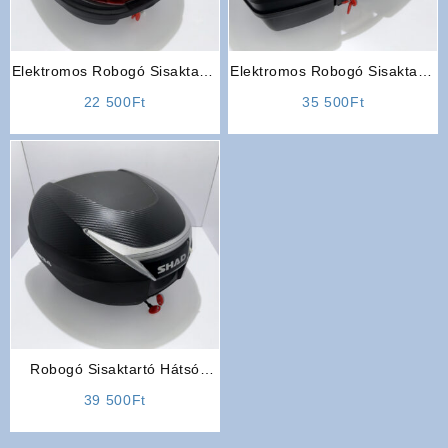
Elektromos Robogó Sisaktartó
Elektromos Robogó Sisaktartó
Hátsó Doboz (Fekete-
Hátsó Doboz (LOFTY)
22 500
Ft
35 500
Ft
Kisméretű)
Robogó Sisaktartó Hátsó
Doboz (SHAD SH34)
39 500
Ft