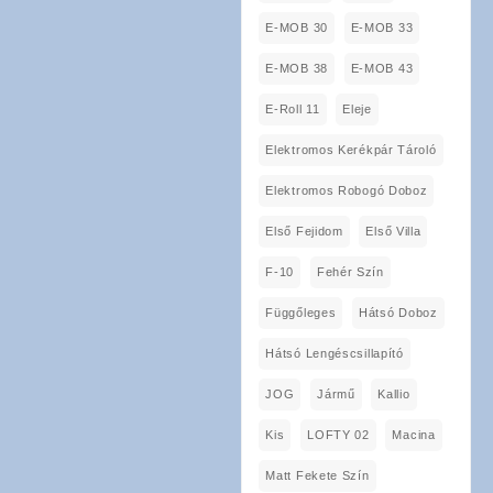
E-MOB 30
E-MOB 33
E-MOB 38
E-MOB 43
E-Roll 11
Eleje
Elektromos Kerékpár Tároló
Elektromos Robogó Doboz
Első Fejidom
Első Villa
F-10
Fehér Szín
Függőleges
Hátsó Doboz
Hátsó Lengéscsillapító
JOG
Jármű
Kallio
Kis
LOFTY 02
Macina
Matt Fekete Szín