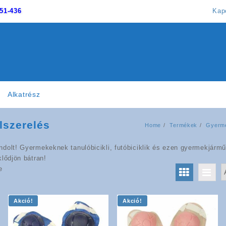
51-436
Kap
Alkatrész
lszerelés
Home
Termékek
Gyerme
dolt! Gyermekeknek tanulóbicikli, futóbiciklik és ezen gyermekjármű
klődjön bátran!
e
Akció!
Akció!