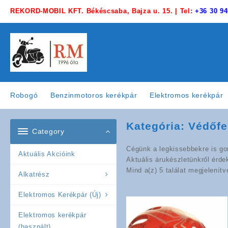
Skip
REKORD-MOBIL KFT. Békéscsaba, Bajza u. 15. | Tel:
+36 30 94
to
content
Robogó
Benzinmotoros kerékpár
Elektromos kerékpár
Kategória:
Védőfe
Category
Cégünk a legkissebbekre is gon
Aktuális Akcióink
Aktuális árukészletünkről érde
Mind a(z) 5 találat megjelenítv
Alkatrész
Elektromos Kerékpár (Új)
Elektromos kerékpár
(használt)