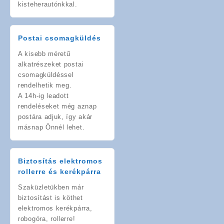
kisteherautónkkal.
Postai csomagküldés
A kisebb méretű
alkatrészeket postai
csomagküldéssel
rendelhetik meg.
A 14h-ig leadott
rendeléseket még aznap
postára adjuk, így akár
másnap Önnél lehet.
Biztosítás elektromos
rollerre és kerékpárra
Szaküzletükben már
biztosítást is köthet
elektromos kerékpárra,
robogóra, rollerre!