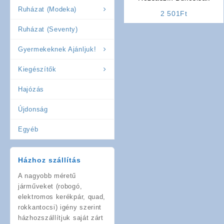
Ruházat (Modeka)
2 501
Ft
Ruházat (Seventy)
Gyermekeknek Ajánljuk!
Kiegészítők
Hajózás
Újdonság
Egyéb
Házhoz szállítás
A nagyobb méretű
járműveket (robogó,
elektromos kerékpár, quad,
rokkantocsi) igény szerint
házhozszállítjuk saját zárt