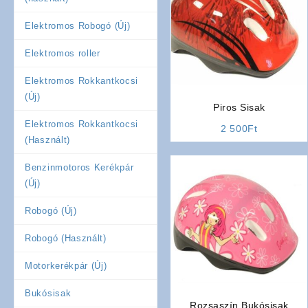
Elektromos Robogó (Új)
Elektromos roller
Elektromos Rokkantkocsi
(Új)
Piros Sisak
Elektromos Rokkantkocsi
2 500
Ft
(Használt)
Benzinmotoros Kerékpár
(Új)
Robogó (Új)
Robogó (Használt)
Motorkerékpár (Új)
Bukósisak
Rozsaszín Bukósisak