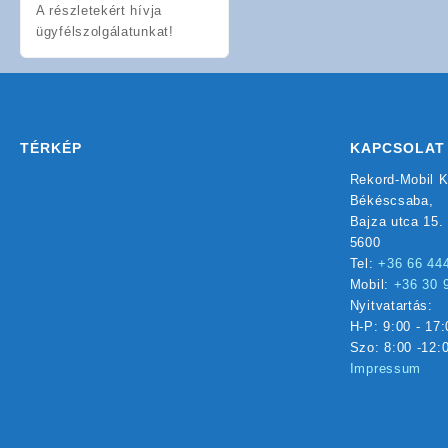
A részletekért hívja
ügyfélszolgálatunkat!
TÉRKÉP
KAPCSOLAT
Rekord-Mobil K
Békéscsaba,
Bajza utca 15.
5600
Tel:
+36 66 44
Mobil:
+36 30 
Nyitvatartás:
H-P: 9:00 - 17:
Szo: 8:00 -12:
Impressum