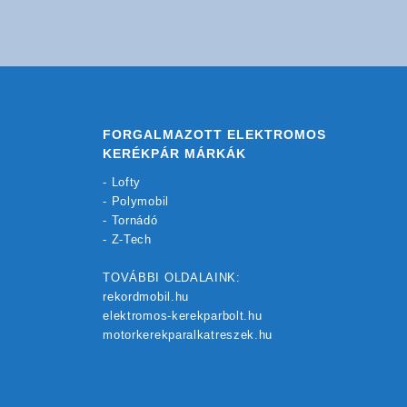
FORGALMAZOTT ELEKTROMOS
KERÉKPÁR MÁRKÁK
-
Lofty
-
Polymobil
-
Tornádó
-
Z-Tech
TOVÁBBI OLDALAINK:
rekordmobil.hu
elektromos-kerekparbolt.hu
motorkerekparalkatreszek.hu