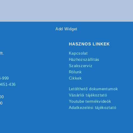
Add Widget
HASZNOS LINKEK
ft.
Kapcsolat
Házhozszállítás
Szakszerviz
Rólunk
4-999
Cikkek
9451-436
Letölthető dokumentumok
Vásárlói tájékoztató
00
Youtube termékvideók
00
Adatkezelési tájékoztató