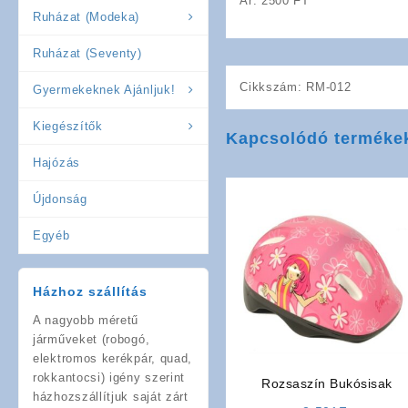
Ár: 2500 FT
Ruházat (Modeka)
Ruházat (Seventy)
Cikkszám:
RM-012
Gyermekeknek Ajánljuk!
Kiegészítők
Kapcsolódó terméke
Hajózás
Újdonság
Egyéb
Házhoz szállítás
A nagyobb méretű
járműveket (robogó,
elektromos kerékpár, quad,
rokkantocsi) igény szerint
Rozsaszín Bukósisak
házhozszállítjuk saját zárt