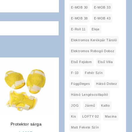
E-MOB 30
E-MOB 33
E-MOB 38
E-MOB 43
E-Roll 11
Eleje
Elektromos Kerékpár Tároló
Elektromos Robogó Doboz
Első Fejidom
Első Villa
F-10
Fehér Szín
Függőleges
Hátsó Doboz
Hátsó Lengéscsillapító
JOG
Jármű
Kallio
Kis
LOFTY 02
Macina
Protektor sárga
Matt Fekete Szín