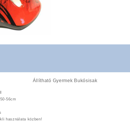
Állítható Gyermek Bukósisak
l
: 50-56cm
s
ikli használata közben!