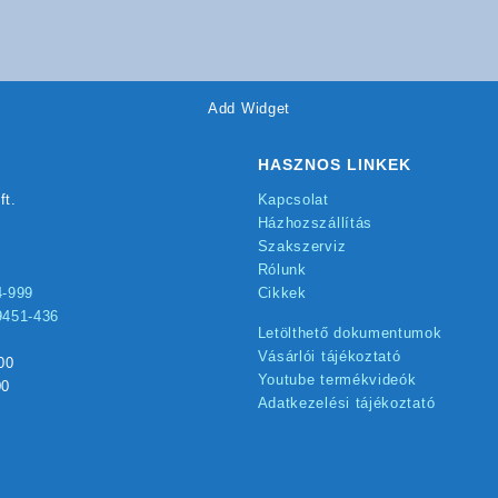
Add Widget
HASZNOS LINKEK
ft.
Kapcsolat
Házhozszállítás
Szakszerviz
Rólunk
4-999
Cikkek
9451-436
Letölthető dokumentumok
Vásárlói tájékoztató
00
Youtube termékvideók
00
Adatkezelési tájékoztató