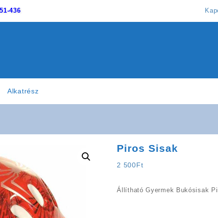
51-436
Kap
Alkatrész
Piros Sisak
2 500
Ft
Állítható Gyermek Bukósisak P