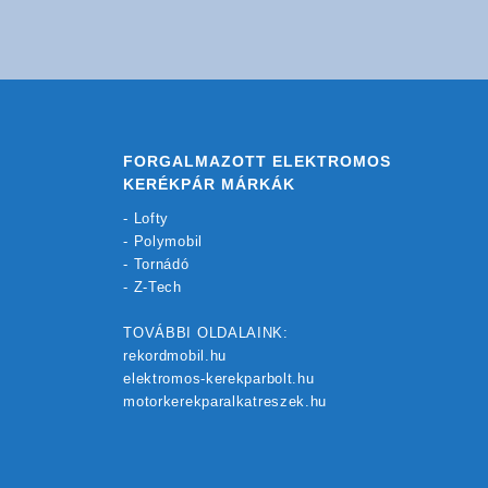
FORGALMAZOTT ELEKTROMOS
KERÉKPÁR MÁRKÁK
-
Lofty
-
Polymobil
-
Tornádó
-
Z-Tech
TOVÁBBI OLDALAINK:
rekordmobil.hu
elektromos-kerekparbolt.hu
motorkerekparalkatreszek.hu