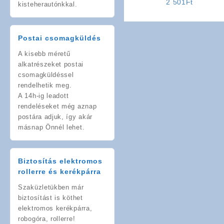
2 501
Ft
kisteherautónkkal.
Postai csomagküldés
A kisebb méretű
alkatrészeket postai
csomagküldéssel
rendelhetik meg.
A 14h-ig leadott
rendeléseket még aznap
postára adjuk, így akár
másnap Önnél lehet.
Biztosítás elektromos
rollerre és kerékpárra
Szaküzletükben már
biztosítást is köthet
elektromos kerékpárra,
robogóra, rollerre!