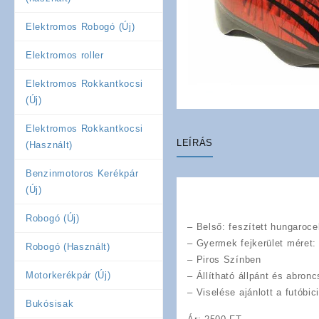
Elektromos Robogó (Új)
Elektromos roller
Elektromos Rokkantkocsi
(Új)
Elektromos Rokkantkocsi
LEÍRÁS
(Használt)
Benzinmotoros Kerékpár
(Új)
Robogó (Új)
– Belső: feszített hungarocel
– Gyermek fejkerület méret
Robogó (Használt)
– Piros Színben
Motorkerékpár (Új)
– Állítható állpánt és abronc
– Viselése ajánlott a futóbic
Bukósisak