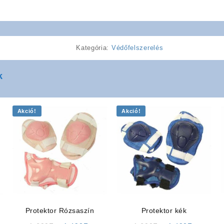
Kategória:
Védőfelszerelés
k
Akció!
Akció!
Protektor Rózsaszín
Protektor kék