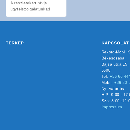
A részletekért hívja
ügyfélszolgálatunkat!
TÉRKÉP
KAPCSOLAT
Rekord-Mobil K
Békéscsaba,
Bajza utca 15.
5600
Tel:
+36 66 44
Mobil:
+36 30 
Nyitvatartás:
H-P: 9:00 - 17:
Szo: 8:00 -12:
Impressum