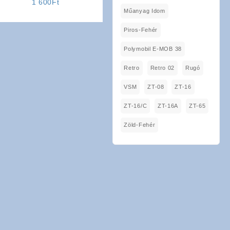
1 600
Ft
Műanyag Idom
Piros-Fehér
Polymobil E-MOB 38
Retro
Retro 02
Rugó
VSM
ZT-08
ZT-16
ZT-16/C
ZT-16A
ZT-65
Zöld-Fehér