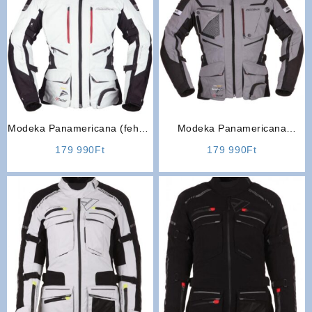
Modeka Panamericana (fehér-
Modeka Panamericana
fekete) Lady női motoros
(szürke-fekete) Lady női
179 990
Ft
179 990
Ft
kabát
motoros kabát