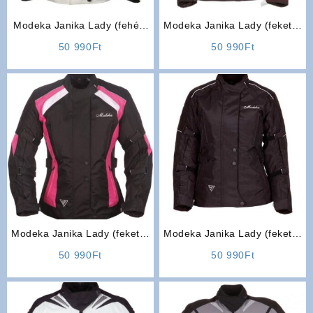
Modeka Janika Lady (fehér)
Modeka Janika Lady (fekete-
Női három rétegű motoros
piros) Női három rétegű
50 990
Ft
50 990
Ft
kabát
motoros kabát
Modeka Janika Lady (fekete-
Modeka Janika Lady (fekete)
rózsaszín) Női három rétegű
Női három rétegű motoros
50 990
Ft
50 990
Ft
motoros kabát
kabát