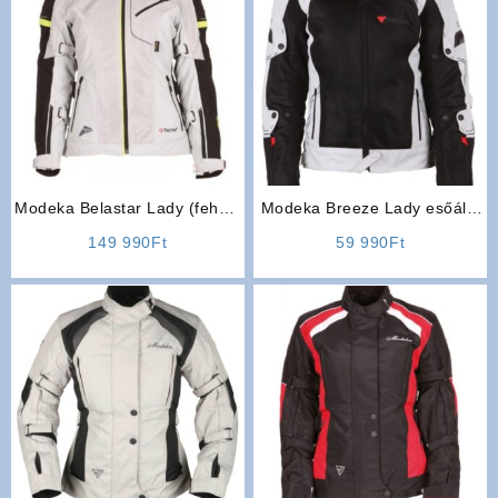
Modeka Belastar Lady (fehér-
Modeka Breeze Lady esőálló
fekete) tesztgyőztes három
nyári hálós motoros női kabát
149 990
Ft
59 990
Ft
rétegű női motoros kabát