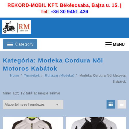
Skip
REKORD-MOBIL KFT. Békéscsaba, Bajza u. 15. |
to
Tel:
+36 30 9451-436
content
Category
MENU
Kategória:
Modeka Cordura Női
Motoros Kabátok
Home
Termékek
Ruházat (Modeka)
Modeka Cordura Női Motoros
Kabátok
Mind a(z) 12 találat megjelenítve