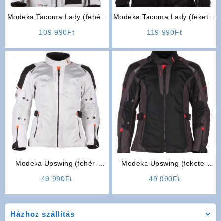
Modeka Tacoma Lady (fehér-
Modeka Tacoma Lady (fekete)
fekete) motoros női kabát
motoros női kabát
109 990
Ft
119 990
Ft
Modeka Upswing (fehér-
Modeka Upswing (fekete-
fekete) Lady Női motoros
szürke) Lady Női motoros
49 990
Ft
49 990
Ft
kabát
kabát
Házhoz szállítás