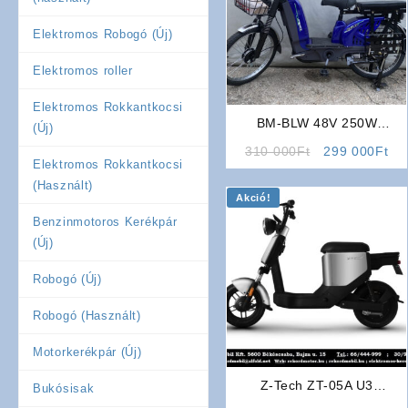
Elektromos Robogó (Új)
Elektromos roller
Elektromos Rokkantkocsi
BM-BLW 48V 250W
(Új)
Elektromos Kerékpár
Original
Cu
310 000
Ft
299 000
Ft
Elektromos Rokkantkocsi
price
pri
(Használt)
was:
is:
Akció!
310
29
Benzinmotoros Kerékpár
000Ft.
00
(Új)
Robogó (Új)
Robogó (Használt)
Motorkerékpár (Új)
Z-Tech ZT-05A U3
Bukósisak
Elektromos Robogó (Ezüst