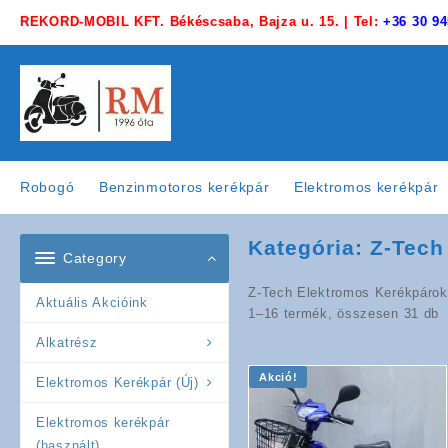
Skip
REKORD-MOBIL KFT. Békéscsaba, Bajza u. 15. | Tel:
+36 30 94
to
content
Robogó
Benzinmotoros kerékpár
Elektromos kerékpár
Kategória:
Z-Tech
Category
Z-Tech Elektromos Kerékpárok 
Aktuális Akcióink
1–16 termék, összesen 31 db
Alkatrész
Akció!
Elektromos Kerékpár (Új)
Elektromos kerékpár
(használt)