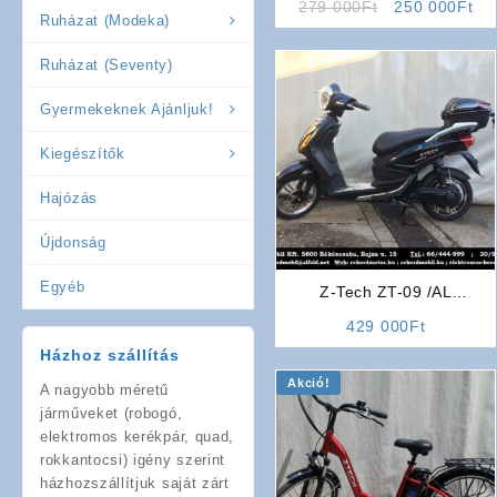
Original
Cu
279 000
Ft
250 000
Ft
Színben) (Kategória: L1e-B
Ruházat (Modeka)
price
pri
25km/h)
was:
is:
Ruházat (Seventy)
279
25
000Ft.
00
Gyermekeknek Ajánljuk!
Kiegészítők
Hajózás
Újdonság
Egyéb
Z-Tech ZT-09 /AL
Elektromos Kerékpár
429 000
Ft
(Robogó Jellegű) Litium
Házhoz szállítás
Akkumulátoros (Fekete)
Akció!
A nagyobb méretű
járműveket (robogó,
elektromos kerékpár, quad,
rokkantocsi) igény szerint
házhozszállítjuk saját zárt