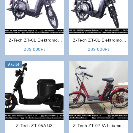
Z-Tech ZT-01 Elektromos
Z-Tech ZT-01 Elektromos
Kerékpár (Ezüst színben)
Kerékpár (Fekete színben)
rrent
289 000
Ft
289 000
Ft
(Kategória: L1e-B 25km/h)
(Kategória: L1e-B 25km/h)
ce
Akció!
9
0Ft.
Z-Tech ZT-05A U3
Z-Tech ZT-07 /A Litiumos
Elektromos Robogó (Fekete
Elektromos Kerékpár