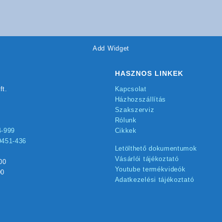
Add Widget
HASZNOS LINKEK
ft.
Kapcsolat
Házhozszállítás
Szakszerviz
Rólunk
4-999
Cikkek
9451-436
Letölthető dokumentumok
Vásárlói tájékoztató
00
Youtube termékvideók
00
Adatkezelési tájékoztató