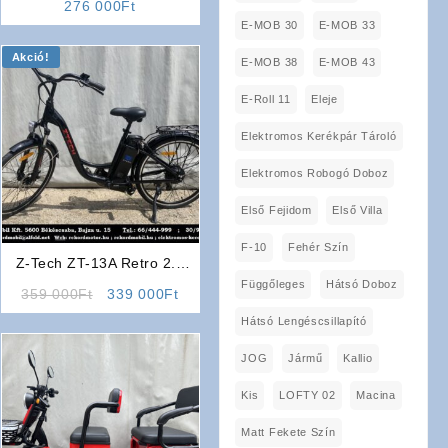
276 000
Ft
E-MOB 30
E-MOB 33
Akció!
E-MOB 38
E-MOB 43
E-Roll 11
Eleje
Elektromos Kerékpár Tároló
Elektromos Robogó Doboz
Első Fejidom
Első Villa
F-10
Fehér Szín
Z-Tech ZT-13A Retro 2.0
Elektromos Kerékpár
Függőleges
Hátsó Doboz
Original
Current
359 000
Ft
339 000
Ft
(Fekete)
price
price
Hátsó Lengéscsillapító
was:
is:
359
339
JOG
Jármű
Kallio
000Ft.
000Ft.
Kis
LOFTY 02
Macina
Matt Fekete Szín