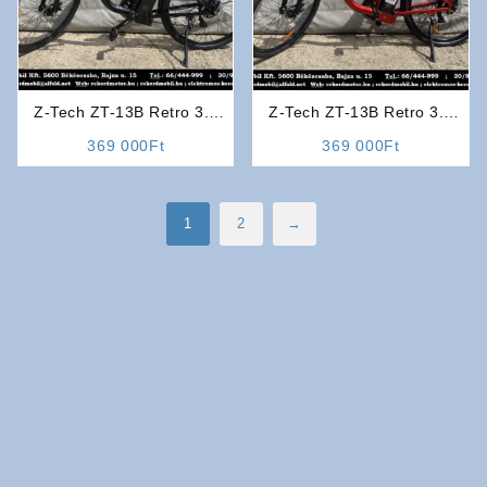
Z-Tech ZT-13B Retro 3.0
Z-Tech ZT-13B Retro 3.0
Elektromos Kerékpár
Elektromos Kerékpár (Piros)
rrent
369 000
Ft
369 000
Ft
(Fekete)
ce
9
1
2
→
0Ft.