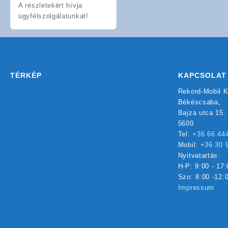
A részletekért hívja
ügyfélszolgálatunkat!
TÉRKÉP
KAPCSOLAT
Rekord-Mobil K
Békéscsaba,
Bajza utca 15.
5600
Tel:
+36 66 44
Mobil:
+36 30 
Nyitvatartás:
H-P: 9:00 - 17:
Szo: 8:00 -12:
Impressum