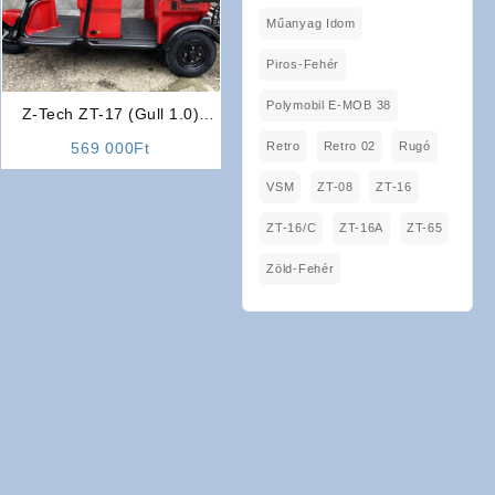
Műanyag Idom
Piros-Fehér
Polymobil E-MOB 38
Z-Tech ZT-17 (Gull 1.0)
Elektromos Kétüléses Jármű
Retro
Retro 02
Rugó
569 000
Ft
VSM
ZT-08
ZT-16
ZT-16/C
ZT-16A
ZT-65
Zöld-Fehér