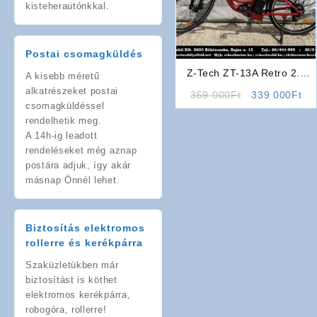
kisteherautónkkal.
Postai csomagküldés
Z-Tech ZT-13A Retro 2.0
A kisebb méretű
Elektromos Kerékpár (Piros)
alkatrészeket postai
Original
Cu
359 000
Ft
339 000
Ft
csomagküldéssel
price
pri
rendelhetik meg.
was:
is:
A 14h-ig leadott
359
33
rendeléseket még aznap
000Ft.
00
postára adjuk, így akár
másnap Önnél lehet.
Biztosítás elektromos
rollerre és kerékpárra
Szaküzletükben már
biztosítást is köthet
elektromos kerékpárra,
robogóra, rollerre!