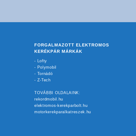
FORGALMAZOTT ELEKTROMOS
KERÉKPÁR MÁRKÁK
-
Lofty
-
Polymobil
-
Tornádó
-
Z-Tech
TOVÁBBI OLDALAINK:
rekordmobil.hu
elektromos-kerekparbolt.hu
motorkerekparalkatreszek.hu