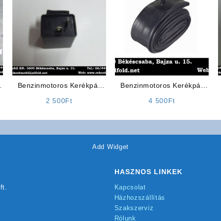
Benzinmotoros Kerékpár
Benzinmotoros Kerékpár
Alkatrész: Indexrelé
Belső Gumi Tömlő
2 500
Ft
4 500
Ft
Add Widget
HASZNOS LINKEK
ft.
Kapcsolat
Házhozszállítás
Szakszerviz
Rólunk