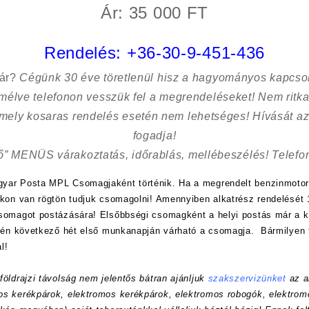
Ár: 35 000 FT
Rendelés:
+36-30-9-451-436
sár?
Cégünk 30 éve töretlenül hisz a hagyományos kapcso
kímélve
telefonon vesszük fel a megrendeléseket! Nem ritk
 mely kosaras rendelés esetén nem lehetséges! Hívását az
fogadja!
ő” MENÜS várakoztatás, időrablás, mellébeszélés! Telefon
yar Posta MPL Csomagjaként történik. Ha a megrendelt benzinmotor
nkon van rögtön tudjuk csomagolni! Amennyiben alkatrész rendelését 1
csomagot postázására! Elsőbbségi csomagként a helyi postás már a
etén következő hét első munkanapján várható a csomagja. Bármilyen 
l!
öldrajzi távolság nem jelentős bátran ajánljuk
szakszervizünket
az a
s kerékpárok, elektromos kerékpárok, elektromos robogók, elektrom