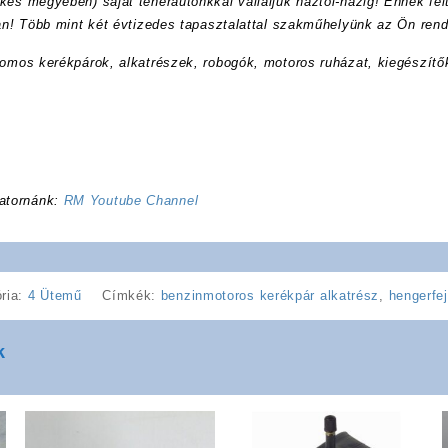
kés megyében) saját teherautónkkal vállaljuk háztól-házig! Ennek felt
ran! Több mint két évtizedes tapasztalattal szakműhelyünk az Ön rend
romos kerékpárok, alkatrészek, robogók, motoros ruházat, kiegészítő
atornánk:
RM Youtube Channel
ria:
4 Ütemű
Címkék:
benzinmotoros kerékpár alkatrész
,
hengerfej
k