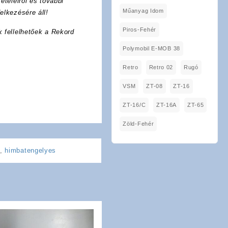
ételeiről és további
Műanyag Idom
elkezésére áll!
Piros-Fehér
k fellelhetőek a Rekord
Polymobil E-MOB 38
Retro
Retro 02
Rugó
VSM
ZT-08
ZT-16
ZT-16/C
ZT-16A
ZT-65
Zöld-Fehér
,
himbatengelyes