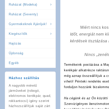
Ruházat (Modeka)
Ruházat (Seventy)
Gyermekeknek Ajánljuk!
Miért nincs ko
Kiegészítők
Időt, energiát nem 
kérdések tisztázása
Hajózás
Újdonság
Nincs „zenél
Egyéb
Termékeink postázása a Mag
kerékpár alkatrésze raktáru
még aznap összeállítjuk a 
Házhoz szállítás
viheti! Pénteki rendelés es
A nagyobb méretű
forduljon hozzánk bizalomma
járműveket (robogó,
elektromos kerékpár, quad,
Ha cégünk és az Ön közötti f
rokkantocsi) igény szerint
Szervizigényes benzinmotoro
házhozszállítjuk saját zárt