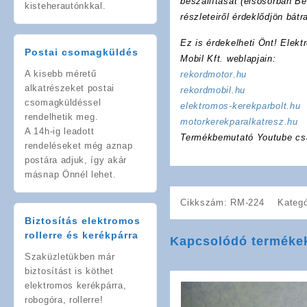
beszállítását (elsősorban Bé
kisteherautónkkal.
részleteiről érdeklődjön bát
Ez is érdekelheti Önt! Elekt
Postai csomagküldés
Mobil Kft. weblapjain:
A kisebb méretű
rekordmotor.hu
alkatrészeket postai
rekordmobil.hu
csomagküldéssel
elektromos-kerekparbolt.hu
rendelhetik meg.
motorkerekparalkatresz.hu
A 14h-ig leadott
Termékbemutató Youtube cs
rendeléseket még aznap
postára adjuk, így akár
másnap Önnél lehet.
Cikkszám:
RM-224
Kategó
Biztosítás elektromos
rollerre és kerékpárra
Kapcsolódó terméke
Szaküzletükben már
biztosítást is köthet
elektromos kerékpárra,
robogóra, rollerre!