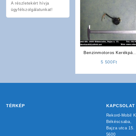
A részletekért hívja
ügyfélszolgálatunkat!
Benzinmotoros Kerékpár
Önindító Relé
5 500
Ft
TÉRKÉP
KAPCSOLAT
Rekord-Mobil K
Békéscsaba,
Bajza utca 15.
5600