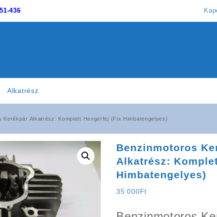
51-436
Kap
Alkatrész
 Kerékpár Alkatrész: Komplett Hengerfej (Fix Himbatengelyes)
Benzinmotoros Ke
Alkatrész: Komplet
Himbatengelyes)
35 000
Ft
Benzinmotoros Ke