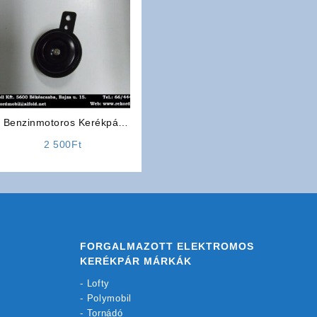
Benzinmotoros Kerékpár
Kiegészítő: Jelző Kürt
2 500
Ft
FORGALMAZOTT ELEKTROMOS
KERÉKPÁR MÁRKÁK
-
Lofty
-
Polymobil
-
Tornádó