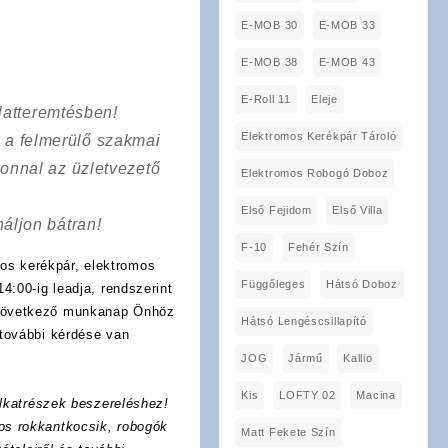
E-MOB 30
E-MOB 33
E-MOB 38
E-MOB 43
E-Roll 11
Eleje
latteremtésben!
Elektromos Kerékpár Tároló
a a felmerülő szakmai
onnal az üzletvezető
Elektromos Robogó Doboz
Első Fejidom
Első Villa
áljon bátran!
F-10
Fehér Szín
os kerékpár, elektromos
Függőleges
Hátsó Doboz
4:00-ig leadja, rendszerint
 következő munkanap Önhöz
Hátsó Lengéscsillapító
további kérdése van
JOG
Jármű
Kallio
Kis
LOFTY 02
Macina
lkatrészek beszereléshez!
os rokkantkocsik, robogók
Matt Fekete Szín