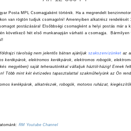
yar Posta MPL Csomagjaként történik. Ha a megrendelt benzinmotor
nkon van rögtön tudjuk csomagolni! Amennyiben alkatrész rendelését 1
csomagot postázására! Elsőbbségi csomagként a helyi postás már a
etén következő hét első munkanapján várható a csomagja. Bármilyen 
l!
öldrajzi távolság nem jelentős bátran ajánljuk
szakszervizünket
az a
s kerékpárok, elektromos kerékpárok, elektromos robogók, elektrom
kés megyében) saját teherautónkkal vállaljuk háztól-házig! Ennek felt
ran! Több mint két évtizedes tapasztalattal szakműhelyünk az Ön rend
romos kerékpárok, alkatrészek, robogók, motoros ruházat, kiegészítő
atornánk:
RM Youtube Channel