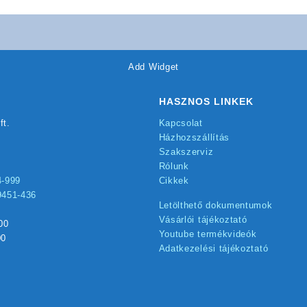
Add Widget
HASZNOS LINKEK
ft.
Kapcsolat
Házhozszállítás
Szakszerviz
Rólunk
4-999
Cikkek
9451-436
Letölthető dokumentumok
Vásárlói tájékoztató
00
Youtube termékvideók
00
Adatkezelési tájékoztató