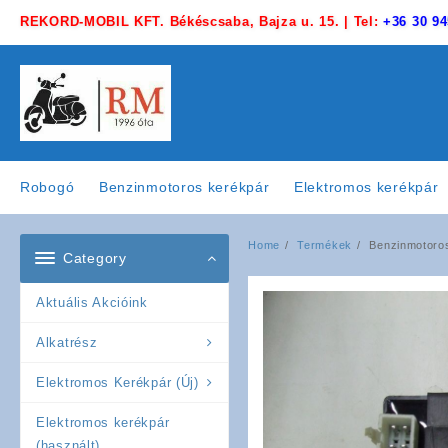
Skip
REKORD-MOBIL KFT. Békéscsaba, Bajza u. 15. | Tel:
+36 30 94
to
content
Robogó
Benzinmotoros kerékpár
Elektromos kerékpár
Home
Termékek
Benzinmotoros
Category
Aktuális Akcióink
Alkatrész
Elektromos Kerékpár (Új)
Elektromos kerékpár
(használt)