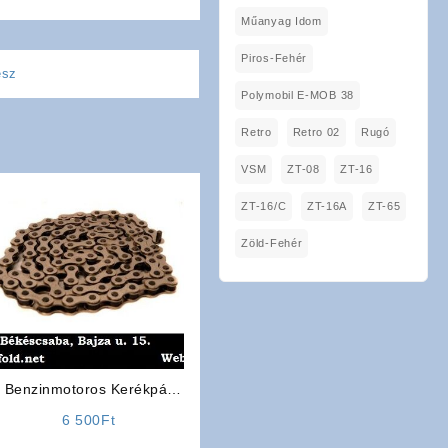
Műanyag Idom
Piros-Fehér
ész
Polymobil E-MOB 38
Retro
Retro 02
Rugó
VSM
ZT-08
ZT-16
ZT-16/C
ZT-16A
ZT-65
Zöld-Fehér
Benzinmotoros Kerékpár
Alkatrész: Lánc
6 500
Ft