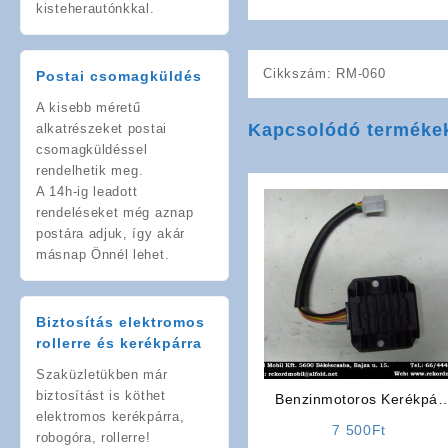
kisteherautónkkal.
Cikkszám:
RM-060
Postai csomagküldés
A kisebb méretű
Kapcsolódó terméke
alkatrészeket postai
csomagküldéssel
rendelhetik meg.
A 14h-ig leadott
rendeléseket még aznap
postára adjuk, így akár
másnap Önnél lehet.
Biztosítás elektromos
rollerre és kerékpárra
Szaküzletükben már
biztosítást is köthet
Benzinmotoros Kerékpár
elektromos kerékpárra,
Alkatrész:
7 500
Ft
robogóra, rollerre!
Feszültségszabályzó (4T)