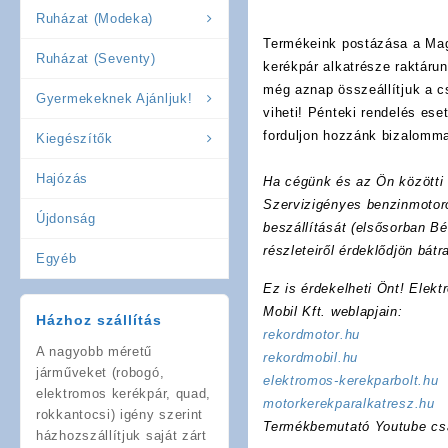
Ruházat (Modeka)
Termékeink postázása a Mag
Ruházat (Seventy)
kerékpár alkatrésze raktáru
még aznap összeállítjuk a 
Gyermekeknek Ajánljuk!
viheti! Pénteki rendelés es
forduljon hozzánk bizalomma
Kiegészítők
Hajózás
Ha cégünk és az Ön közötti f
Szervizigényes benzinmotoro
Újdonság
beszállítását (elsősorban Bé
részleteiről érdeklődjön bát
Egyéb
Ez is érdekelheti Önt! Elekt
Mobil Kft. weblapjain:
Házhoz szállítás
rekordmotor.hu
A nagyobb méretű
rekordmobil.hu
járműveket (robogó,
elektromos-kerekparbolt.hu
elektromos kerékpár, quad,
motorkerekparalkatresz.hu
rokkantocsi) igény szerint
Termékbemutató Youtube cs
házhozszállítjuk saját zárt