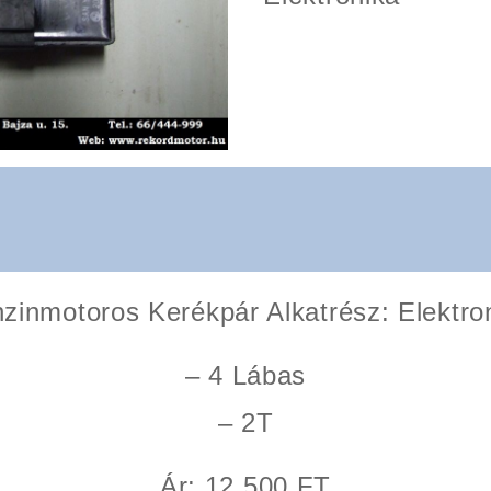
zinmotoros Kerékpár Alkatrész: Elektro
– 4 Lábas
– 2T
Ár: 12 500 FT