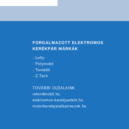
FORGALMAZOTT ELEKTROMOS
KERÉKPÁR MÁRKÁK
-
Lofty
-
Polymobil
-
Tornádó
-
Z-Tech
TOVÁBBI OLDALAINK:
rekordmobil.hu
elektromos-kerekparbolt.hu
motorkerekparalkatreszek.hu