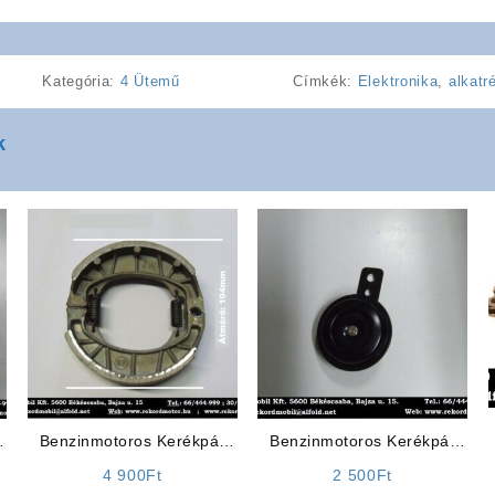
Kategória:
4 Ütemű
Címkék:
Elektronika
,
alkatr
k
Benzinmotoros Kerékpár
Benzinmotoros Kerékpár
Alkatrész: Fékpofa (Nagy)
Kiegészítő: Jelző Kürt
4 900
Ft
2 500
Ft