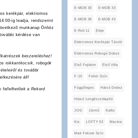
E-MOB 30
E-MOB 33
os kerékpár, elektromos
E-MOB 38
E-MOB 43
4:00-ig leadja, rendszerint
 következő munkanap Önhöz
E-Roll 11
Eleje
további kérdése van
Elektromos Kerékpár Tároló
Elektromos Robogó Doboz
lkatrészek beszereléshez!
os rokkantkocsik, robogók
Első Fejidom
Első Villa
ételeiről és további
F-10
Fehér Szín
elkezésére áll!
Függőleges
Hátsó Doboz
k fellelhetőek a Rekord
Hátsó Lengéscsillapító
JOG
Jármű
Kallio
Kis
LOFTY 02
Macina
Matt Fekete Szín