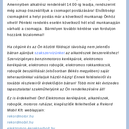
Amennyiben alkatrész rendelését 14:00-ig leadja, rendszerint
még aznap összeállítjuk a csomagot postázására! Elsőbbségi
csomagként a helyi postás már a következő munkanap Önhöz
viheti! Pénteki rendelés esetén következő hét első munkanapján
várható a csomagja. Bármilyen további kérdése van forduljon
hozzánk bizalommal!
Ha cégünk és az Ön közötti földrajzi távolság nem jelentős
bátran ajánljuk
szakszervizünket
az alkatrészek beszereléshez!
Szervizigényes benzinmotoros kerékpárok, elektromos
kerékpárok, elektromos robogók, elektromos rokkantkocsik,
robogók beszállítását (elsősorban Békés megyében) saját
teherautónkkal vállaljuk háztól-házig! Ennek feltételeiről és
további részleteiről érdeklődjön bátran! Több mint két évtizedes
tapasztalattal szakműhelyünk az Ön rendelkezésére áll!
Ez is érdekelheti Önt! Elektromos kerékpárok, alkatrészek,
robogók, motoros ruházat, kiegészítők fellelhetőek a Rekord
Mobil Kft. weblapjain:
rekordmotor.hu
rekordmobil.hu
elektromos-kerekparbolt.hu