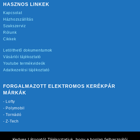
HASZNOS LINKEK
Kapcsolat
Házhozszállítás
Szakszerviz
Rólunk
Cikkek
Letölthető dokumentumok
Vásárlói tájékoztató
Youtube termékvideók
Adatkezelési tájékoztató
FORGALMAZOTT ELEKTROMOS KERÉKPÁR
MÁRKÁK
-
Lofty
-
Polymobil
-
Tornádó
-
Z-Tech
TOVÁBBI OLDALAINK:
Kedves Látogató! Tájékoztatjuk, hogy a honlap felhasználói