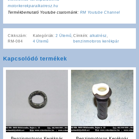
motorkerekparalkatresz.hu
Termékbemutató Youtube csatornánk:
RM Youtube Channel
Cikkszám:
Kategóriák:
2 Ütemű
,
Címkék:
alkatrész
,
RM-084
4 Ütemű
benzinmotoros kerékpár
Kapcsolódó termékek
Benzinmotoros Kerékpár
Benzinmotoros Kerékpár