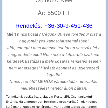
Önindító Relé
Ár: 5500 FT
Rendelés:
+36-30-9-451-436
Miért nincs kosár?
Cégünk 30 éve töretlenül hisz a
hagyományos kapcsolatteremtésben!
Időt, energiát nem kímélve
telefonon vesszük fel a
megrendeléseket! Nem ritka a felmerülő szakmai
kérdések tisztázása mely kosaras rendelés esetén
nem lehetséges! Hívását azonnal az üzletvezető
fogadja!
Nincs „zenélő” MENÜS várakoztatás, időrablás,
mellébeszélés! Telefonáljon bátran!
Termékeink postázása a Magyar Posta MPL Csomagjaként
történik. Ha a megrendelt benzinmotoros kerékpár, elektromos
kerékpár alkatrésze raktárunkon van rögtön tudjuk csomagolni!