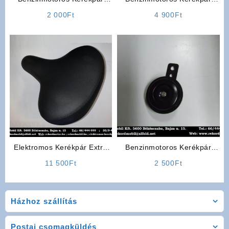
Alkatrész: Kipufogó Tömítés
Alkatrész: Gázmarkolat
2 000
Ft
4 900
Ft
Elektromos Kerékpár Extra
Benzinmotoros Kerékpár
nagy ülés (LOFTY)
Kiegészítő: Jelző Kürt
11 500
Ft
2 500
Ft
Házhoz szállítás
Postai csomagküldés