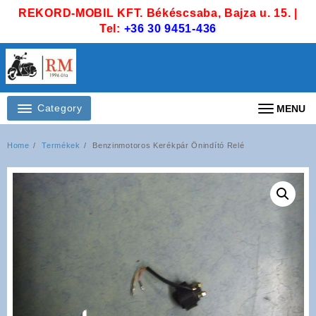
Skip
REKORD-MOBIL KFT. Békéscsaba, Bajza u. 15. |
to
Tel:
+36 30 9451-436
content
Category
MENU
Home
Termékek
Benzinmotoros Kerékpár Önindító Relé