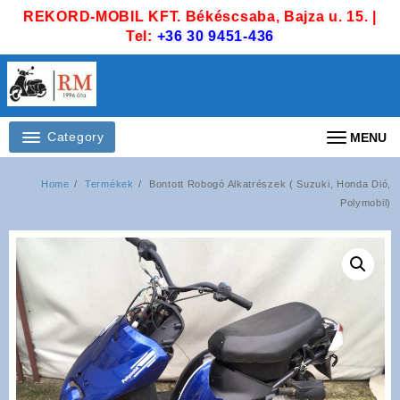
Skip
REKORD-MOBIL KFT. Békéscsaba, Bajza u. 15. |
to
Tel:
+36 30 9451-436
content
Category
MENU
Home
Termékek
Bontott Robogó Alkatrészek ( Suzuki, Honda Dió,
Polymobil)