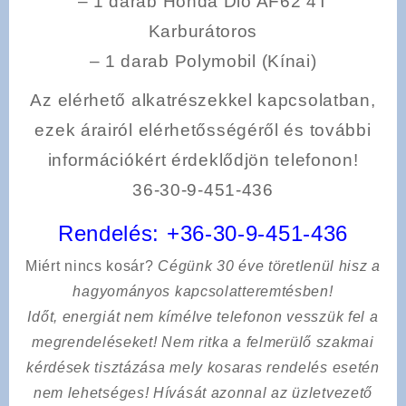
– 1 darab Honda Dió AF62 4T
Karburátoros
– 1 darab Polymobil (Kínai)
Az elérhető alkatrészekkel kapcsolatban,
ezek árairól elérhetősségéről és további
információkért érdeklődjön telefonon!
36-30-9-451-436
Rendelés:
+36-30-9-451-436
Miért nincs kosár?
Cégünk 30 éve töretlenül hisz a
hagyományos kapcsolatteremtésben!
Időt, energiát nem kímélve
telefonon vesszük fel a
megrendeléseket! Nem ritka a felmerülő szakmai
kérdések tisztázása mely kosaras rendelés esetén
nem lehetséges! Hívását azonnal az üzletvezető