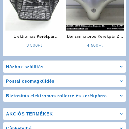
Elektromos Kerékpár
Benzinmotoros Kerékpár 2T,
Kiegészítő: Hátsó Kosár
4T Fejidom
3 500
Ft
4 500
Ft
Házhoz szállítás
Postai csomagküldés
Biztosítás elektromos rollerre és kerékpárra
AKCIÓS TERMÉKEK
Címkefelhő