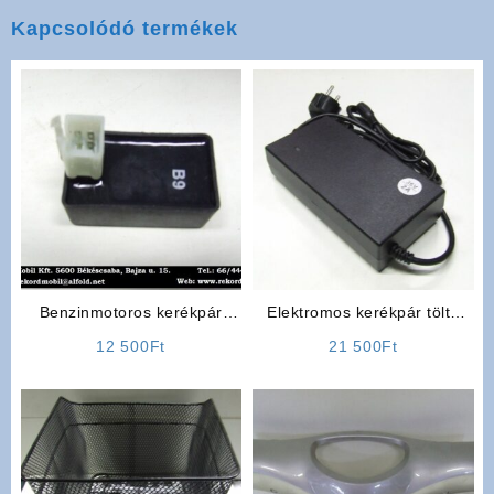
Kapcsolódó termékek
Benzinmotoros kerékpár
Elektromos kerékpár töltő
Alkatrész: 4T CDI
36V 2Ah, Lithium
12 500
Ft
21 500
Ft