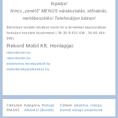
fogadja!
Nincs „zenélő” MENÜS várakoztatás, időrablás,
mellébeszélés! Telefonáljon bátran!
Bármilyen további kérdése merül fel a termékkel kapcsolatban
forduljon hozzánk bizalommal ( 36-30-9-451-436 ; 36-66-444-
999).
Rekord Mobil Kft. Honlapjai:
rekordmotor.hu
rekordmobil.hu
elektromos-kerekparbolt.hu
motorkerekparalkatresz.hu
Cikkszám:
Kategória:
Robogó
Címkék:
alkatrész
,
robogó
,
RM-603
Alkatrész (Bontott)
bontott robogó alkatrészek