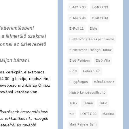
E-MOB 30
E-MOB 33
E-MOB 38
E-MOB 43
latteremtésben!
E-Roll 11
Eleje
a a felmerülő szakmai
Elektromos Kerékpár Tároló
onnal az üzletvezető
Elektromos Robogó Doboz
áljon bátran!
Első Fejidom
Első Villa
F-10
Fehér Szín
os kerékpár, elektromos
4:00-ig leadja, rendszerint
Függőleges
Hátsó Doboz
 következő munkanap Önhöz
további kérdése van
Hátsó Lengéscsillapító
JOG
Jármű
Kallio
lkatrészek beszereléshez!
Kis
LOFTY 02
Macina
os rokkantkocsik, robogók
Matt Fekete Szín
ételeiről és további