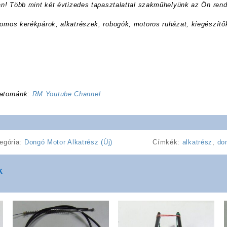
ran! Több mint két évtizedes tapasztalattal szakműhelyünk az Ön rend
romos kerékpárok, alkatrészek, robogók, motoros ruházat, kiegészítő
atornánk:
RM Youtube Channel
egória:
Dongó Motor Alkatrész (Új)
Címkék:
alkatrész
,
do
k