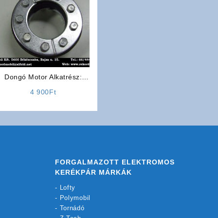
Dongó Motor Alkatrész:
Lánckerék Felfogató
4 900
Ft
FORGALMAZOTT ELEKTROMOS
KERÉKPÁR MÁRKÁK
-
Lofty
-
Polymobil
-
Tornádó