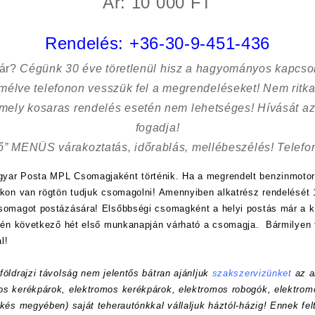
Ár: 10 000 FT
Rendelés:
+36-30-9-451-436
sár?
Cégünk 30 éve töretlenül hisz a hagyományos kapcso
kímélve
telefonon vesszük fel a megrendeléseket! Nem ritk
 mely kosaras rendelés esetén nem lehetséges! Hívását az
fogadja!
ő” MENÜS várakoztatás, időrablás, mellébeszélés! Telefon
yar Posta MPL Csomagjaként történik. Ha a megrendelt benzinmotor
nkon van rögtön tudjuk csomagolni! Amennyiben alkatrész rendelését 1
csomagot postázására! Elsőbbségi csomagként a helyi postás már a
etén következő hét első munkanapján várható a csomagja. Bármilyen 
l!
öldrajzi távolság nem jelentős bátran ajánljuk
szakszervizünket
az a
s kerékpárok, elektromos kerékpárok, elektromos robogók, elektrom
kés megyében) saját teherautónkkal vállaljuk háztól-házig! Ennek felt