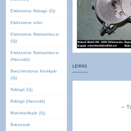
Elektromos Robogó (Új)
Elektromos roller
Elektromos Rokkantkocsi
(Új)
Elektromos Rokkantkocsi
(Használt)
LEÍRÁS
Benzinmotoros Kerékpár
(Új)
Robogó (Új)
Robogó (Használt)
–
T
Motorkerékpár (Új)
Bukósisak