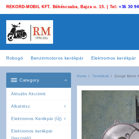
Skip
REKORD-MOBIL KFT. Békéscsaba, Bajza u. 15. | Tel:
+36 30 94
to
content
Robogó
Benzinmotoros kerékpár
Elektromos kerékpár
Home
Termékek
Dongó Motor A
Category
Aktuális Akcióink
Alkatrész
Elektromos Kerékpár (Új)
Elektromos kerékpár
(használt)