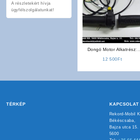
A részletekért hívja
ügyfélszolgálatunkat!
Dongó Motor Alkatrész:
Gázkar Szett
12 500
Ft
TÉRKÉP
KAPCSOLAT
Rekord-Mobil K
Békéscsaba,
Bajza utca 15.
5600