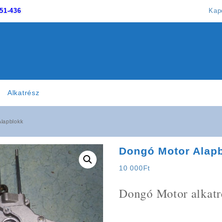
51-436
Kap
Alkatrész
lapblokk
Dongó Motor Alap
10 000
Ft
Dongó Motor alkatr