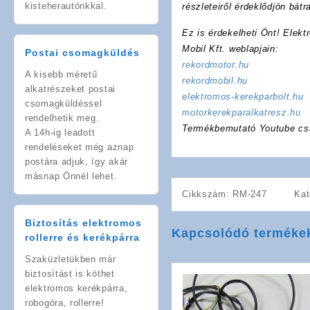
kisteherautónkkal.
részleteiről érdeklődjön bát
Ez is érdekelheti Önt! Elekt
Mobil Kft. weblapjain:
Postai csomagküldés
rekordmotor.hu
A kisebb méretű
rekordmobil.hu
alkatrészeket postai
elektromos-kerekparbolt.hu
csomagküldéssel
motorkerekparalkatresz.hu
rendelhetik meg.
Termékbemutató Youtube cs
A 14h-ig leadott
rendeléseket még aznap
postára adjuk, így akár
másnap Önnél lehet.
Cikkszám:
RM-247
Kat
Biztosítás elektromos
Kapcsolódó terméke
rollerre és kerékpárra
Szaküzletükben már
biztosítást is köthet
elektromos kerékpárra,
robogóra, rollerre!