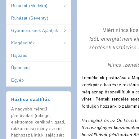
Ruházat (Modeka)
Ruházat (Seventy)
Miért nincs ko
Gyermekeknek Ajánljuk!
Időt, energiát nem 
Kiegészítők
kérdések tisztázása
Hajózás
Nincs „zenél
Újdonság
Termékeink postázása a Mag
Egyéb
kerékpár alkatrésze raktáru
még aznap összeállítjuk a 
Házhoz szállítás
viheti! Pénteki rendelés es
forduljon hozzánk bizalomma
A nagyobb méretű
járműveket (robogó,
Ha cégünk és az Ön közötti f
elektromos kerékpár, quad,
Szervizigényes benzinmotoro
rokkantocsi) igény szerint
beszállítását (elsősorban Bé
házhozszállítjuk saját zárt