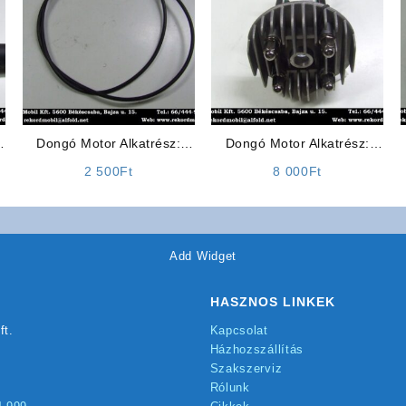
Dongó Motor Alkatrész:
Dongó Motor Alkatrész:
Kuplung Bowden
Hengerfej (csavarokkal)
2 500
Ft
8 000
Ft
ELFOGYOTT!!
Add Widget
HASZNOS LINKEK
ft.
Kapcsolat
Házhozszállítás
Szakszerviz
Rólunk