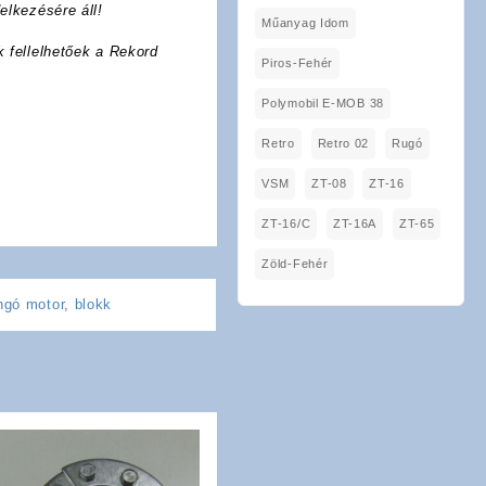
elkezésére áll!
Műanyag Idom
k fellelhetőek a Rekord
Piros-Fehér
Polymobil E-MOB 38
Retro
Retro 02
Rugó
VSM
ZT-08
ZT-16
ZT-16/C
ZT-16A
ZT-65
Zöld-Fehér
ngó motor
,
blokk