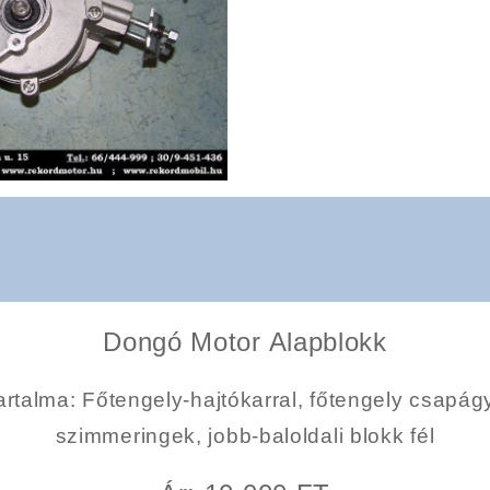
Dongó Motor Alapblokk
artalma
: Főtengely-hajtókarral, főtengely csapág
szimmeringek, jobb-baloldali blokk fél