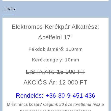
LEÍRÁS
Elektromos Kerékpár Alkatrész:
Acélfelni 17″
Fékdob átmérő:
110mm
Keréktengely
: 10mm
LISTA ÁR: 15 000 FT
AKCIÓS Ár: 12 000 FT
Rendelés:
+36-30-9-451-436
Miért nincs kosár?
Cégünk 30 éve töretlenül hisz a