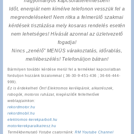
hagyományos kapcsolatteremtésben!
Időt, energiát nem kímélve
telefonon vesszük fel a
megrendeléseket! Nem ritka a felmerülő szakmai
kérdések tisztázása mely kosaras rendelés esetén
nem lehetséges! Hívását azonnal az üzletvezető
fogadja!
Nincs „zenélő” MENÜS várakoztatás, időrablás,
mellébeszélés! Telefonáljon bátran!
Bármilyen további kérdése merül fel a termékkel kapcsolatban
forduljon hozzánk bizalommal ( 36-30-9-451-436 ; 36-66-444-
999).
Ez is érdekelheti Önt! Elektromos kerékpárok, alkatrészek,
robogók, motoros ruházat, kiegészítők fellelhetőek
weblapjainkon:
rekordmotor.hu
rekordmobil.hu
elektromos-kerekparbolt.hu
motorkerekparalkatresz.hu
Termékbemutató Yotube csatornánk:
RM Youtube Channel