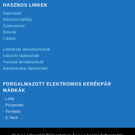
HASZNOS LINKEK
Kapcsolat
Házhozszállítás
Szakszerviz
Rólunk
Cikkek
Letölthető dokumentumok
Vásárlói tájékoztató
Youtube termékvideók
Adatkezelési tájékoztató
FORGALMAZOTT ELEKTROMOS KERÉKPÁR
MÁRKÁK
-
Lofty
-
Polymobil
-
Tornádó
-
Z-Tech
TOVÁBBI OLDALAINK: