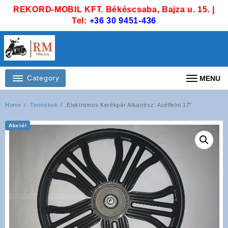
Skip
REKORD-MOBIL KFT. Békéscsaba, Bajza u. 15. |
to
Tel:
+36 30 9451-436
content
Category
MENU
Home
Termékek
Elektromos Kerékpár Alkatrész: Acélfelni 17″
Akció!