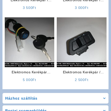
Elektromos Kerékpár /
Elektromos Kerékpár /
Elektromos Robogó
Robogó Alkatrész: Fényváltó
3 500
Ft
3 000
Ft
Alkatrész: Irányjelző
Kapcsoló
Automata
Elektromos Kerékpár
Elektromos Kerékpár /
Alkatrész: Gyújtáskapcsoló
Robogó Alkatrész: Világítás
5 000
Ft
2 500
Ft
(Bepattintós „kisfejű”)
kapcsoló
Házhoz szállítás
Postai csomagküldés