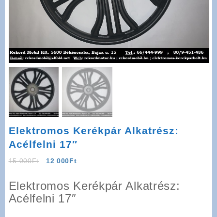
Elektromos Kerékpár Alkatrész:
Acélfelni 17″
Original
Current
15 000
Ft
12 000
Ft
price
price
was:
is:
Elektromos Kerékpár Alkatrész:
15
12
Acélfelni 17″
000Ft.
000Ft.