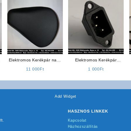
a
Elektromos Kerékpár nagy
Elektromos Kerékpár
ülés ZT-61/62 (Bármilyen
Alkatrész: Töltő Ajzat 3
11 000
Ft
1 000
Ft
más elektromos kerékpárra
pólusú (Számítógép ajzat)
is jó)
Add Widget
HASZNOS LINKEK
ft.
Kapcsolat
Házhozszállítás