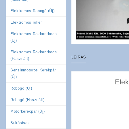
Elektromos Robogó (Új)
Elektromos roller
Elektromos Rokkantkocsi
(Új)
Elektromos Rokkantkocsi
LEÍRÁS
(Használt)
Benzinmotoros Kerékpár
(Új)
Elek
Robogó (Új)
Robogó (Használt)
Motorkerékpár (Új)
Bukósisak