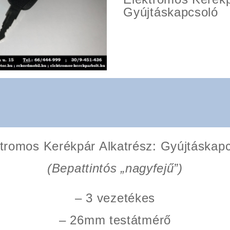
Gyújtáskapcsoló
tromos Kerékpár Alkatrész: Gyújtáskap
(Bepattintós „nagyfejű”)
– 3 vezetékes
– 26mm testátmérő