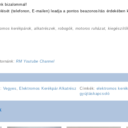
nk bizalommal!
sét (telefonon, E-mailen) leadja a pontos beazonosítás érdekében 
romos kerékpárok, alkatrészek, robogók, motoros ruházat, kiegészítők
tornánk:
RM Youtube Channel
k:
Vegyes
,
Elektromos Kerékpár Alkatrész
Címkék:
elektromos kerék
gyújtáskapcsoló
k