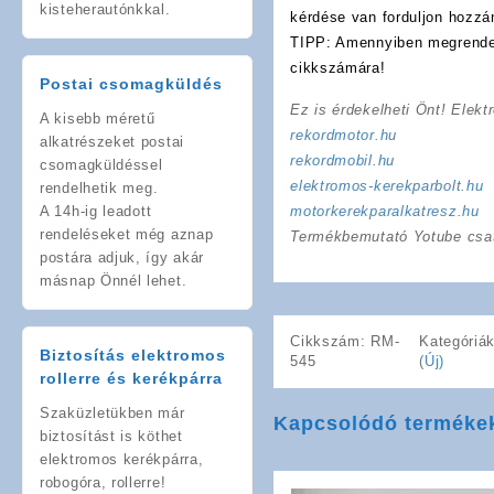
kisteherautónkkal.
kérdése van forduljon hozzá
TIPP: Amennyiben megrendelé
cikkszámára!
Postai csomagküldés
Ez is érdekelheti Önt! Elekt
A kisebb méretű
rekordmotor.hu
alkatrészeket postai
rekordmobil.hu
csomagküldéssel
elektromos-kerekparbolt.hu
rendelhetik meg.
A 14h-ig leadott
motorkerekparalkatresz.hu
rendeléseket még aznap
Termékbemutató Yotube csa
postára adjuk, így akár
másnap Önnél lehet.
Cikkszám:
RM-
Kategóriá
Biztosítás elektromos
545
(Új)
rollerre és kerékpárra
Szaküzletükben már
Kapcsolódó terméke
biztosítást is köthet
elektromos kerékpárra,
robogóra, rollerre!