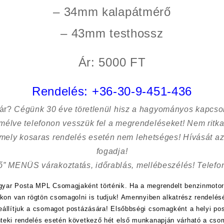
– 34mm kalapátmérő
– 43mm testhossz
Ár: 5000 FT
Rendelés:
+36-30-9-451-436
sár?
Cégünk 30 éve töretlenül hisz a hagyományos kapcso
kímélve
telefonon vesszük fel a megrendeléseket! Nem ritk
 mely kosaras rendelés esetén nem lehetséges! Hívását az
fogadja!
ő” MENÜS várakoztatás, időrablás, mellébeszélés! Telefon
yar Posta MPL Csomagjaként történik. Ha a megrendelt benzinmotor
kon van rögtön csomagolni is tudjuk! Amennyiben alkatrész rendelésé
eállítjuk a csomagot postázására! Elsőbbségi csomagként a helyi po
teki rendelés esetén következő hét első munkanapján várható a cso