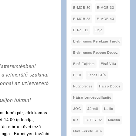
E-MOB 30
E-MOB 33
E-MOB 38
E-MOB 43
E-Roll 11
Eleje
Elektromos Kerékpár Tároló
Elektromos Robogó Doboz
Első Fejidom
Első Villa
latteremtésben!
a a felmerülő szakmai
F-10
Fehér Szín
onnal az üzletvezető
Függőleges
Hátsó Doboz
Hátsó Lengéscsillapító
áljon bátran!
JOG
Jármű
Kallio
os kerékpár, elektromos
t 14:00-ig leadja,
Kis
LOFTY 02
Macina
stás már a következő
Matt Fekete Szín
magja. Bármilyen további