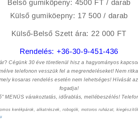
Belső gumiköpeny: 4500 FT / darab
Külső gumiköepny: 17 500 / darab
Külső-Belső Szett ára: 22 000 FT
Rendelés:
+36-30-9-451-436
sár?
Cégünk 30 éve töretlenül hisz a hagyományos kapcso
kímélve
telefonon vesszük fel a megrendeléseket! Nem ritk
 mely kosaras rendelés esetén nem lehetséges! Hívását az
fogadja!
ő” MENÜS várakoztatás, időrablás, mellébeszélés! Telefon
romos kerékpárok, alkatrészek, robogók, motoros ruházat, kiegészítők
u