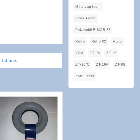
Műanyag Idom
Piros-Fehér
Polymobil E-MOB 38
Retro
Retro 02
Rugó
VSM
ZT-08
ZT-16
,
fat max
ZT-16/C
ZT-16A
ZT-65
Zöld-Fehér