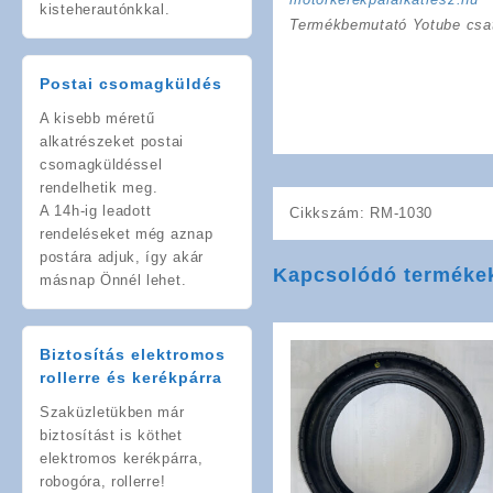
kisteherautónkkal.
Termékbemutató Yotube csa
Postai csomagküldés
A kisebb méretű
alkatrészeket postai
csomagküldéssel
rendelhetik meg.
A 14h-ig leadott
Cikkszám:
RM-1030
rendeléseket még aznap
postára adjuk, így akár
Kapcsolódó terméke
másnap Önnél lehet.
Biztosítás elektromos
rollerre és kerékpárra
Szaküzletükben már
biztosítást is köthet
elektromos kerékpárra,
robogóra, rollerre!