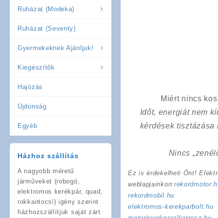
Ruházat (Modeka)
Ruházat (Seventy)
Gyermekeknek Ajánljuk!
Kiegészítők
Hajózás
Miért nincs ko
Újdonság
Időt, energiát nem 
kérdések tisztázása
Egyéb
Nincs „zenél
Házhoz szállítás
A nagyobb méretű
Ez is érdekelheti Önt! Elekt
járműveket (robogó,
weblapjainkon:
rekordmotor.h
elektromos kerékpár, quad,
rekordmobil.hu
rokkantocsi) igény szerint
elektromos-kerekparbolt.hu
házhozszállítjuk saját zárt
motorkerekparalkatresz.hu