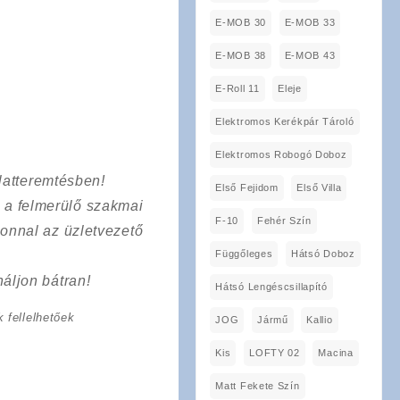
E-MOB 30
E-MOB 33
E-MOB 38
E-MOB 43
E-Roll 11
Eleje
Elektromos Kerékpár Tároló
Elektromos Robogó Doboz
latteremtésben!
Első Fejidom
Első Villa
a a felmerülő szakmai
F-10
Fehér Szín
onnal az üzletvezető
Függőleges
Hátsó Doboz
áljon bátran!
Hátsó Lengéscsillapító
 fellelhetőek
JOG
Jármű
Kallio
Kis
LOFTY 02
Macina
Matt Fekete Szín