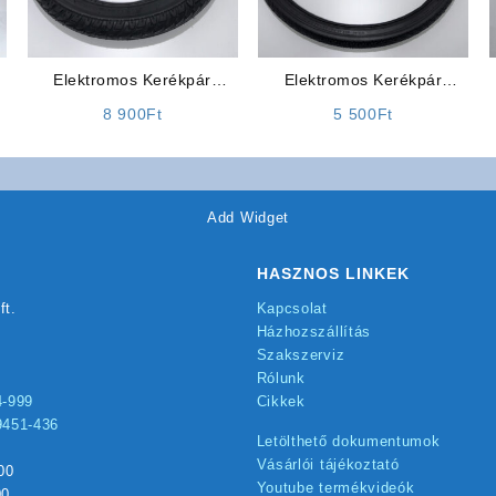
Elektromos Kerékpár
Elektromos Kerékpár
Alkatrész: Külső
Alkatrész: Külső
8 900
Ft
5 500
Ft
Gumiköpeny 18 x 2.50
Gumiköpeny 24 x 1.75
Add Widget
HASZNOS LINKEK
ft.
Kapcsolat
Házhozszállítás
Szakszerviz
Rólunk
4-999
Cikkek
9451-436
Letölthető dokumentumok
Vásárlói tájékoztató
00
Youtube termékvideók
00