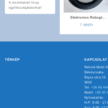
A részletekért hívja
ügyfélszolgálatunkat!
Elektromos Robogó
Alkatrész: Külső
7 900
Ft
Gumiköpeny (16 x 2.50)
TÉRKÉP
KAPCSOLAT
Rekord-Mobil K
Békéscsaba,
Bajza utca 15.
5600
Tel:
+36 66 44
Mobil:
+36 30 
Nyitvatartás:
H-P: 9:00 - 17:
Szo: 8:00 -12: