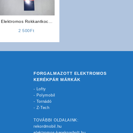
Elektromos Rokkantkocsi
Gumi / Gumiköpeny
2 500
Ft
(MITAS)
FORGALMAZOTT ELEKTROMOS
KERÉKPÁR MÁRKÁK
-
Lofty
-
Polymobil
-
Tornádó
-
Z-Tech
TOVÁBBI OLDALAINK:
rekordmobil.hu
elektromos-kerekparbolt.hu