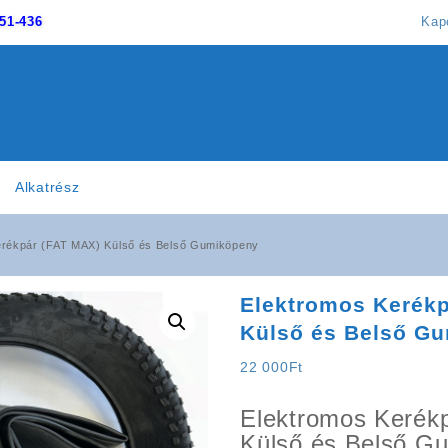
51-436
Kap
Alkatrész
erékpár (FAT MAX) Külső és Belső Gumiköpeny
Elektromos Kerékp
Külső és Belső G
22 000
Ft
Elektromos Kerék
Külső és Belső G