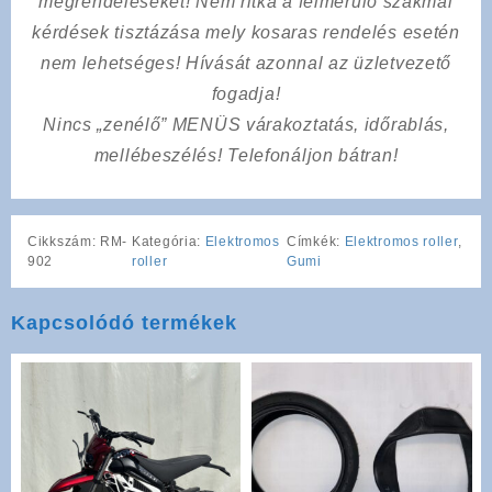
megrendeléseket! Nem ritka a felmerülő szakmai
kérdések tisztázása mely kosaras rendelés esetén
nem lehetséges! Hívását azonnal az üzletvezető
fogadja!
Nincs „zenélő” MENÜS várakoztatás, időrablás,
mellébeszélés! Telefonáljon bátran!
Cikkszám:
RM-
Kategória:
Elektromos
Címkék:
Elektromos roller
,
902
roller
Gumi
Kapcsolódó termékek