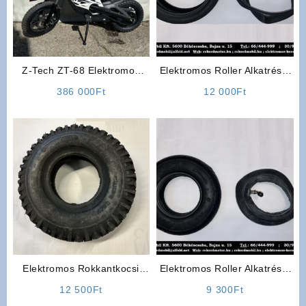
Z-Tech ZT-68 Elektromos
Elektromos Roller Alkatrész:
Gyerek Cross motor
8 1/2 x 2 Külső-Belső Gumi
386 000
Ft
12 000
Ft
Elektromos Rokkantkocsi
Elektromos Roller Alkatrész:
Gumi
200 x 50 Külső-Belső Gumi
12 500
Ft
9 300
Ft