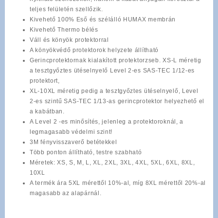
teljes felületén szellőzik.
Kivehető 100% Eső és szélálló HUMAX membrán
Kivehető Thermo bélés
Váll és könyök protektorral
A könyökvédő protektorok helyzete állítható
Gerincprotektornak kialakított protektorzseb. XS-L méretig
a tesztgyőztes ütéselnyelő Level 2-es SAS-TEC 1/12-es
protektort,
XL-10XL méretig pedig a tesztgyőztes ütéselnyelő, Level
2-es szintű SAS-TEC 1/13-as gerincprotektor helyezhető el
a kabátban.
A Level 2 -es minősítés, jelenleg a protektoroknál, a
legmagasabb védelmi szint!
3M fényvisszaverő betétekkel
Több ponton állítható, testre szabható
Méretek: XS, S, M, L, XL, 2XL, 3XL, 4XL, 5XL, 6XL, 8XL,
10XL
A termék ára 5XL mérettől 10%-al, míg 8XL mérettől 20%-al
magasabb az alapárnál.