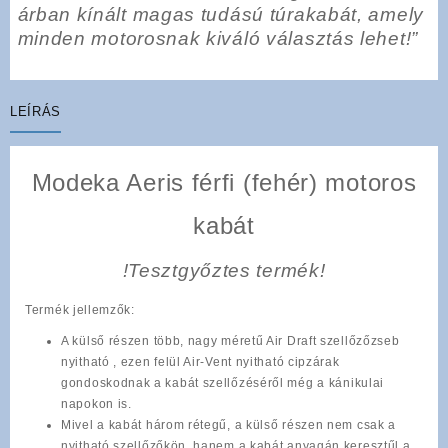
árban kínált magas tudású túrakabát, amely
minden motorosnak kiváló választás lehet!”
LEÍRÁS
Modeka Aeris férfi (fehér) motoros
kabát
!Tesztgyőztes termék!
Termék jellemzők:
A külső részen több, nagy méretű Air Draft szellőzőzseb
nyitható , ezen felül Air-Vent nyitható cipzárak
gondoskodnak a kabát szellőzéséről még a kánikulai
napokon is.
Mivel a kabát három rétegű, a külső részen nem csak a
nyitható szellőzőkön, hanem a kabát anyagán keresztűl a