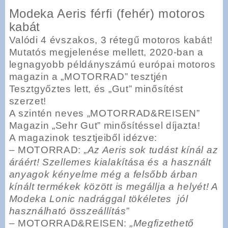
Modeka Aeris férfi (fehér) motoros
kabát
Valódi 4 évszakos, 3 rétegű motoros kabát!
Mutatós megjelenése mellett, 2020-ban a
legnagyobb példányszámú európai motoros
magazin a „MOTORRAD” tesztjén
Tesztgyőztes lett, és „Gut” minősítést
szerzet!
A szintén neves „MOTORRAD&REISEN”
Magazin „Sehr Gut” minősítéssel díjazta!
A magazinok tesztjeiből idézve:
– MOTORRAD:
„Az Aeris sok tudást kínál az
áráért! Szellemes kialakítása és a használt
anyagok kényelme még a felsőbb árban
kínált termékek között is megállja a helyét! A
Modeka Lonic nadrággal tökéletes jól
használható összeállítás”
– MOTORRAD&REISEN:
„Megfizethető