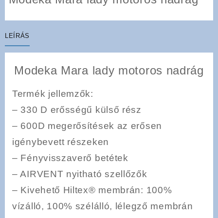
LEÍRÁS
Modeka Mara lady motoros nadrág
Termék jellemzők:
– 330 D erősségű külső rész
– 600D megerősítések az erősen
igénybevett részeken
– Fényvisszaverő betétek
– AIRVENT nyitható szellőzők
– Kivehető Hiltex® membrán: 100%
vízálló, 100% szélálló, lélegző membrán