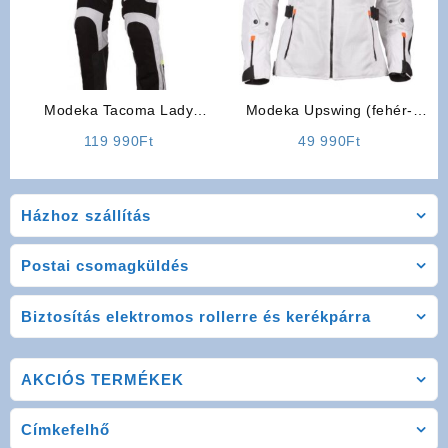
Modeka Tacoma Lady
Modeka Upswing (fehér-
motoros nadrág
fekete) Lady Női motoros
119 990
Ft
49 990
Ft
kabát
Házhoz szállítás
Postai csomagküldés
Biztosítás elektromos rollerre és kerékpárra
AKCIÓS TERMÉKEK
Címkefelhő