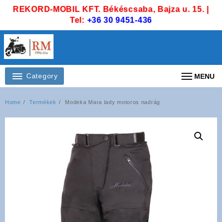
Skip
REKORD-MOBIL KFT. Békéscsaba, Bajza u. 15. |
to
Tel:
+36 30 9451-436
content
Category
MENU
Home
Termékek
Modeka Mara lady motoros nadrág