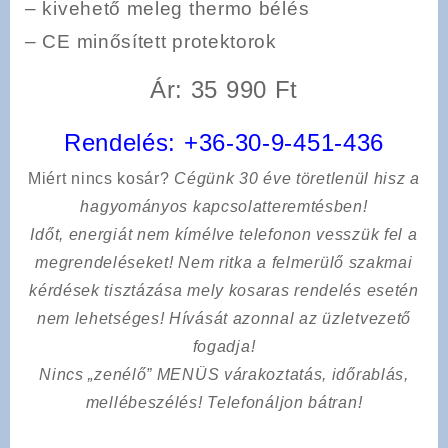
– kivehető meleg thermo bélés
– CE minősített protektorok
Ár: 35 990 Ft
Rendelés:
+36-30-9-451-436
Miért nincs kosár?
Cégünk 30 éve töretlenül hisz a
hagyományos kapcsolatteremtésben!
Időt, energiát nem kímélve
telefonon vesszük fel a
megrendeléseket! Nem ritka a felmerülő szakmai
kérdések tisztázása mely kosaras rendelés esetén
nem lehetséges! Hívását azonnal az üzletvezető
fogadja!
Nincs „zenélő” MENÜS várakoztatás, időrablás,
mellébeszélés! Telefonáljon bátran!