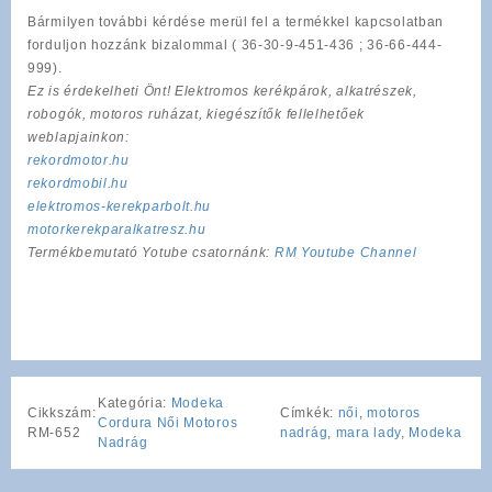
Bármilyen további kérdése merül fel a termékkel kapcsolatban
forduljon hozzánk bizalommal ( 36-30-9-451-436 ; 36-66-444-
999).
Ez is érdekelheti Önt! Elektromos kerékpárok, alkatrészek,
robogók, motoros ruházat, kiegészítők fellelhetőek
weblapjainkon:
rekordmotor.hu
rekordmobil.hu
elektromos-kerekparbolt.hu
motorkerekparalkatresz.hu
Termékbemutató Yotube csatornánk:
RM Youtube Channel
Kategória:
Modeka
Cikkszám:
Címkék:
női
,
motoros
Cordura Női Motoros
RM-652
nadrág
,
mara lady
,
Modeka
Nadrág