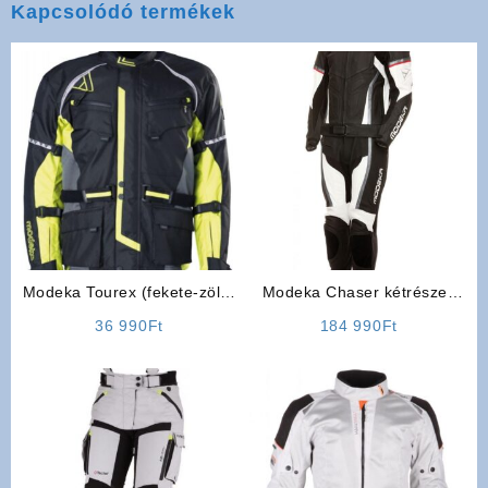
Kapcsolódó termékek
Modeka Tourex (fekete-zöld)
Modeka Chaser kétrészes
Férfi Motoros Kabát
motoros bőrruha
36 990
Ft
184 990
Ft