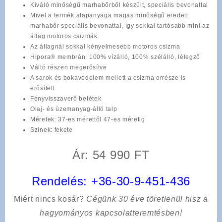
Kiváló minőségű marhabőrből készült, speciális bevonattal
Mivel a termék alapanyaga magas minőségű eredeti
marhabőr speciális bevonattal, így sokkal tartósabb mint az
átlag motoros csizmák.
Az átlagnál sokkal kényelmesebb motoros csizma
Hipora® membrán: 100% vízálló, 100% szélálló, lélegző
Váltó részen megerősítve
A sarok és bokavédelem mellett a csizma orrésze is
erősített.
Fényvisszaverő betétek
Olaj- és üzemanyag-álló talp
Méretek: 37-es mérettől 47-es méretig
Színek: fekete
Ár: 54 990 FT
Rendelés:
+36-30-9-451-436
Miért nincs kosár?
Cégünk 30 éve töretlenül hisz a
hagyományos kapcsolatteremtésben!