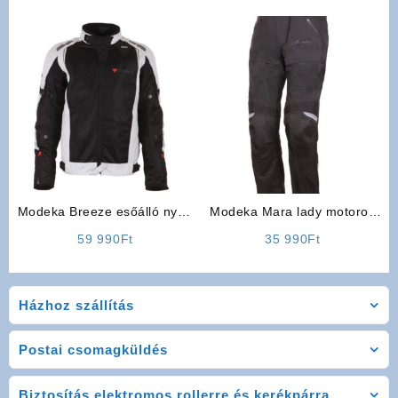
Modeka Breeze esőálló nyári
Modeka Mara lady motoros
hálós kabát
nadrág
59 990
Ft
35 990
Ft
Házhoz szállítás
Postai csomagküldés
Biztosítás elektromos rollerre és kerékpárra