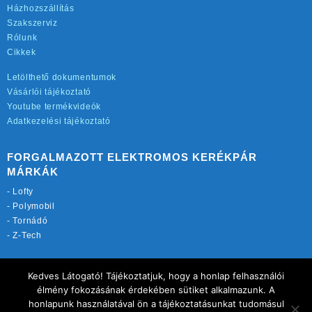
Házhozszállítás
Szakszerviz
Rólunk
Cikkek
Letölthető dokumentumok
Vásárlói tájékoztató
Youtube termékvideók
Adatkezelési tájékoztató
FORGALMAZOTT ELEKTROMOS KERÉKPÁR
MÁRKÁK
-
Lofty
-
Polymobil
-
Tornádó
-
Z-Tech
TOVÁBBI OLDALAINK:
Kedves Látogató! Tájékoztatjuk, hogy a honlap felhasználói
rekordmobil.hu
élmény fokozásának érdekében sütiket alkalmazunk. A
elektromos-kerekparbolt.hu
honlapunk használatával ön a tájékoztatásunkat tudomásul
motorkerekparalkatreszek.hu