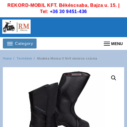
Skip
REKORD-MOBIL KFT. Békéscsaba, Bajza u. 15. |
to
Tel:
+36 30 9451-436
content
Category
MENU
Home
Termékek
Modeka Monza II férfi motoros csizma