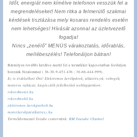
Időt, energiát nem kímélve
telefonon vesszük fel a
megrendeléseket! Nem ritka a felmerülő szakmai
kérdések tisztázása mely kosaras rendelés esetén
nem lehetséges! Hívását azonnal az üzletvezető
fogadja!
Nincs „zenélő” MENÜS várakoztatás, időrablás,
mellébeszélés! Telefonáljon bátran!
Bármilyen további kérdése merül fel a termékkel kapcsolatban forduljon
hozzánk bizalommal ( 36-30-9-451-436 ; 36-66-444-999).
Ez is érdekelheti Önt! Elektromos kerékpárok, alkatrészek, robogók,
motoros ruházat, kiegészítők fellelhetőek weblapjainkon:
rekordmotor.hu
rekordmobil.hu
elektromos-kerekparbolt.hu
motorkerekparalkatresz.hu
Termékbemutató Yotube csatornánk:
RM Youtube Channel