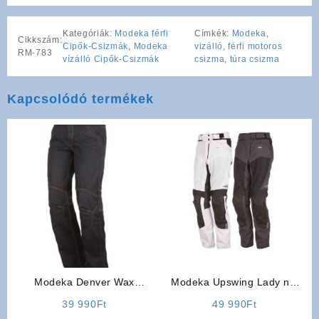
Kategóriák:
Modeka férfi
Címkék:
Modeka
,
Cikkszám:
Cipők-Csizmák
,
Modeka
vizálló
,
férfi motoros
RM-783
vízálló Cipők-Csizmák
csizma
,
túra csizma
Kapcsolódó termékek
Modeka Denver Wax
Modeka Upswing Lady női
motoros farmer
motoros nadrág
39 990
Ft
49 990
Ft