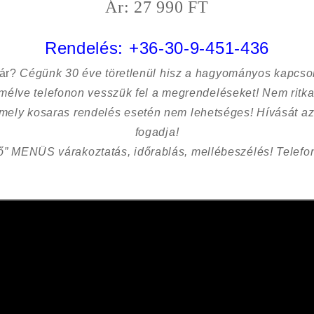
Ár: 27 990 FT
Rendelés:
+36-30-9-451-436
sár?
Cégünk 30 éve töretlenül hisz a hagyományos kapcso
kímélve
telefonon vesszük fel a megrendeléseket! Nem ritk
 mely kosaras rendelés esetén nem lehetséges! Hívását az
fogadja!
ő” MENÜS várakoztatás, időrablás, mellébeszélés! Telefon