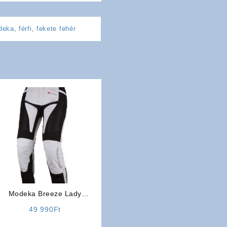
deka
,
férfi
,
fekete fehér
Modeka Breeze Lady
motoros nadrág
49 990
Ft