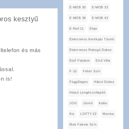
E-MOB 30
E-MOB 33
oros kesztyű
E-MOB 38
E-MOB 43
E-Roll 11
Eleje
Elektromos Kerékpár Tároló
ltelefon és más
Elektromos Robogó Doboz
Első Fejidom
Első Villa
ással.
F-10
Fehér Szín
n is!
Függőleges
Hátsó Doboz
Hátsó Lengéscsillapító
JOG
Jármű
Kallio
Kis
LOFTY 02
Macina
Matt Fekete Szín