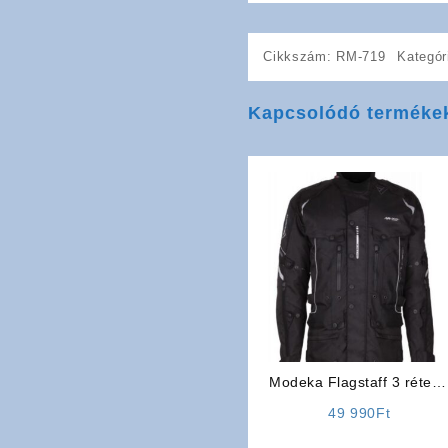
Cikkszám:
RM-719
Kategór
Kapcsolódó terméke
Modeka Flagstaff 3 réteg
12 nyitható szellőzővel
49 990
Ft