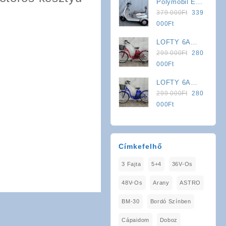
Polymobil E-
379
Jármű (Kék-
is:
Original
MOB 40/A
379 000
Ft
339
000Ft.
Szürke)
339
price
Elektromos
Current
000
Ft
000Ft.
was:
Háromkerekű
price
LOFTY 6A
379
Jármű (Fehér-
is:
Original
Tetra
299 000
Ft
280
000Ft.
Szürke)
339
price
Elektromos
Current
000
Ft
000Ft.
was:
Kerékpár
price
LOFTY 6A
299
(Piros
is:
Original
Tetra
299 000
Ft
280
000Ft.
Színben)
280
price
Elektromos
Current
000
Ft
000Ft.
was:
Kerékpár
price
299
(Kék
is:
000Ft.
Színben)
280
Címkefelhő
000Ft.
3 Fajta
5+4
36V-Os
48V-Os
Arany
ASTRO
BM-30
Bordó Színben
Cápaidom
Doboz