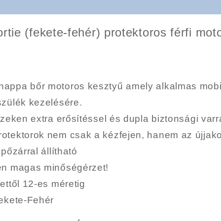
tie (fekete-fehér) protektoros férfi mot
appa bőr motoros kesztyű amely alkalmas mobi
szülék kezelésére.
zeken extra erősítéssel és dupla biztonsági varr
otektorok nem csak a kézfejen, hanem az újjako
pőzárral állítható
en magas minőségérzet!
ettől 12-es méretig
ekete-Fehér