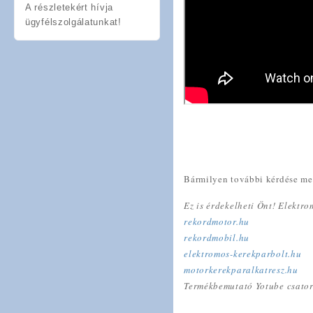
A részletekért hívja
ügyfélszolgálatunkat!
Bármilyen további kérdése mer
Ez is érdekelheti Önt! Elektr
rekordmotor.hu
rekordmobil.hu
elektromos-kerekparbolt.hu
motorkerekparalkatresz.hu
Termékbemutató Yotube csato