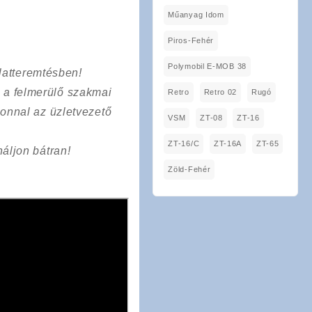
Műanyag Idom
Piros-Fehér
Polymobil E-MOB 38
latteremtésben!
a a felmerülő szakmai
Retro
Retro 02
Rugó
onnal az üzletvezető
VSM
ZT-08
ZT-16
ZT-16/C
ZT-16A
ZT-65
áljon bátran!
Zöld-Fehér