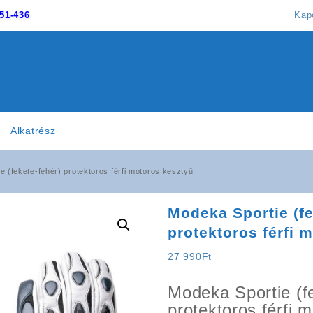
51-436
Kap
Alkatrész
e (fekete-fehér) protektoros férfi motoros kesztyű
Modeka Sportie (fe
protektoros férfi 
27 990
Ft
Modeka Sportie (f
protektoros férfi 