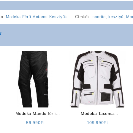
ia:
Modeka Férfi Motoros Kesztyűk
Címkék:
sportie
,
kesztyű
,
Mo
k
ű
Modeka Mando férfi
Modeka Tacoma
motoros nadrág
(fehér/fekete) motoros
59 990
Ft
109 990
Ft
kabát