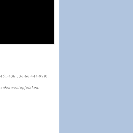
-451-436 ; 36-66-444-999).
lhetőek weblapjainkon: