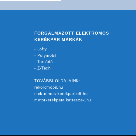
FORGALMAZOTT ELEKTROMOS
KERÉKPÁR MÁRKÁK
-
Lofty
-
Polymobil
-
Tornádó
-
Z-Tech
TOVÁBBI OLDALAINK:
rekordmobil.hu
elektromos-kerekparbolt.hu
motorkerekparalkatreszek.hu