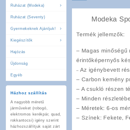
Ruházat (Modeka)
Ruházat (Seventy)
Modeka Spor
Gyermekeknek Ajánljuk!
Termék jellemzők:
Kiegészítők
– Magas minőségű n
Hajózás
érintőképernyős ké
Újdonság
Az igénybevett rés
–
Egyéb
– Carbon kemény pr
–
A csukló részen té
Házhoz szállítás
– Minden részletéb
A nagyobb méretű
– Méretek: 6-os mér
járműveket (robogó,
elektromos kerékpár, quad,
– Színek: F
ekete, F
rokkantocsi) igény szerint
házhozszállítjuk saját zárt