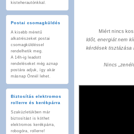
kisteherautónkkal.
Postai csomagküldés
Miért nincs ko
A kisebb méretű
alkatrészeket postai
Időt, energiát nem 
csomagküldéssel
kérdések tisztázása
rendelhetik meg.
A 14h-ig leadott
rendeléseket még aznap
Nincs „zenél
postára adjuk, így akár
másnap Önnél lehet.
Biztosítás elektromos
rollerre és kerékpárra
Szaküzletükben már
biztosítást is köthet
elektromos kerékpárra,
robogóra, rollerre!