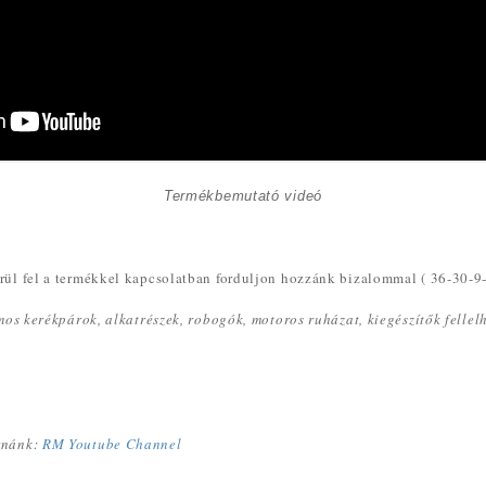
Termékbemutató videó
ül fel a termékkel kapcsolatban forduljon hozzánk bizalommal ( 36-30-9
omos kerékpárok, alkatrészek, robogók, motoros ruházat, kiegészítők felle
rnánk:
RM Youtube Channel