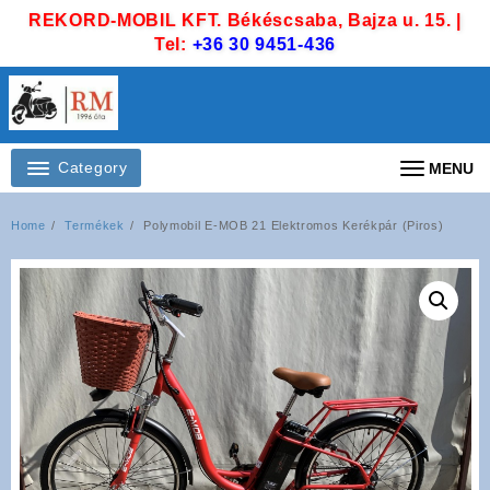
Skip
REKORD-MOBIL KFT. Békéscsaba, Bajza u. 15. |
to
Tel:
+36 30 9451-436
content
Category
MENU
Home
Termékek
Polymobil E-MOB 21 Elektromos Kerékpár (Piros)