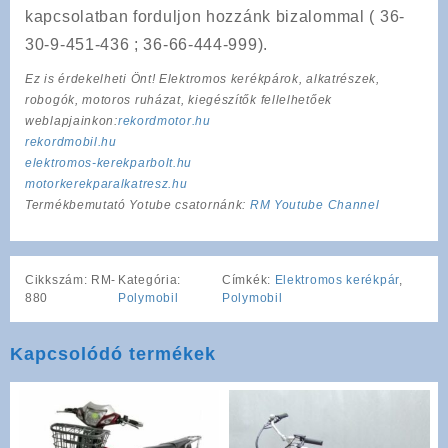
kapcsolatban forduljon hozzánk bizalommal ( 36-
30-9-451-436 ; 36-66-444-999).
Ez is érdekelheti Önt! Elektromos kerékpárok, alkatrészek,
robogók, motoros ruházat, kiegészítők fellelhetőek
weblapjainkon:
rekordmotor.hu
rekordmobil.hu
elektromos-kerekparbolt.hu
motorkerekparalkatresz.hu
Termékbemutató Yotube csatornánk:
RM Youtube Channel
Cikkszám:
RM-
Kategória:
Címkék:
Elektromos kerékpár
,
880
Polymobil
Polymobil
Kapcsolódó termékek