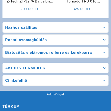
Z-Tech ZT-32 /A Barcelona
Tornádó TRD 010
Elektromos Kerékpár
Elektromos Kerékpár (Fehér)
299 000
Ft
325 000
Ft
(Fekete)
Házhoz szállítás
Postai csomagküldés
Biztosítás elektromos rollerre és kerékpárra
AKCIÓS TERMÉKEK
Címkefelhő
Add Widget
TÉRKÉP