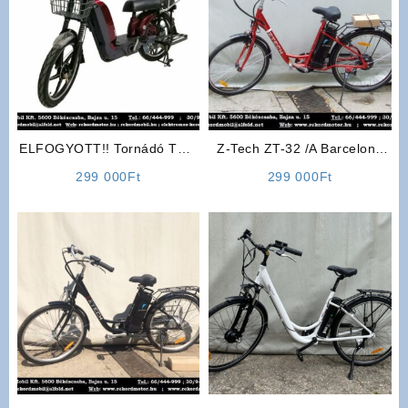
ELFOGYOTT!! Tornádó TRD
Z-Tech ZT-32 /A Barcelona
026 48V Cargo Max
Elektromos Kerékpár (Piros)
299 000
Ft
299 000
Ft
Elektromos Kerékpár (Bordó)