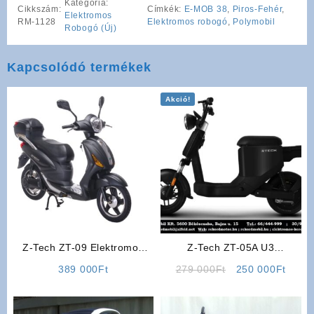
Kategória:
Cikkszám:
Címkék:
E-MOB 38
,
Piros-Fehér
,
Elektromos
RM-1128
Elektromos robogó
,
Polymobil
Robogó (Új)
Kapcsolódó termékek
Akció!
Z-Tech ZT-09 Elektromos
Z-Tech ZT-05A U3
Robogó
Elektromos Robogó (Fekete
Original
Curre
389 000
Ft
279 000
Ft
250 000
Ft
Színben) (Kategória: L1e-B
price
price
25km/h)
was:
is:
279
250