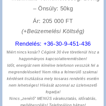
–
Önsúly
: 50kg
Ár: 205 000 FT
(+Beüzemelési Költség)
Rendelés:
+36-30-9-451-436
Miért nincs kosár?
Cégünk 30 éve töretlenül hisz a
hagyományos kapcsolatteremtésben!
Időt, energiát nem kímélve
telefonon vesszük fel a
megrendeléseket! Nem ritka a felmerülő szakmai
kérdések tisztázása mely kosaras rendelés esetén
nem lehetséges! Hívását azonnal az üzletvezető
fogadja!
Nincs „zenélő” MENÜS várakoztatás, időrablás,
mellébeszélés! Telefonáljon bátran!