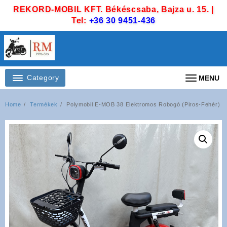
Skip
REKORD-MOBIL KFT. Békéscsaba, Bajza u. 15. |
to
Tel:
+36 30 9451-436
content
Category
MENU
Home
Termékek
Polymobil E-MOB 38 Elektromos Robogó (Piros-Fehér)