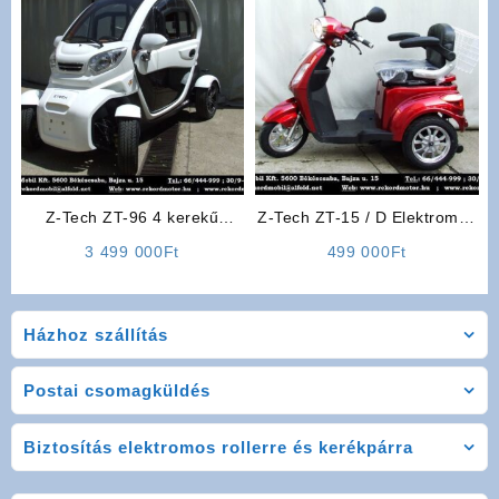
000Ft.
000Ft
Z-Tech ZT-96 4 kerekű
Z-Tech ZT-15 / D Elektromos
Moped Autó
Háromkerekű (Piros)
3 499 000
Ft
499 000
Ft
Házhoz szállítás
Postai csomagküldés
Biztosítás elektromos rollerre és kerékpárra