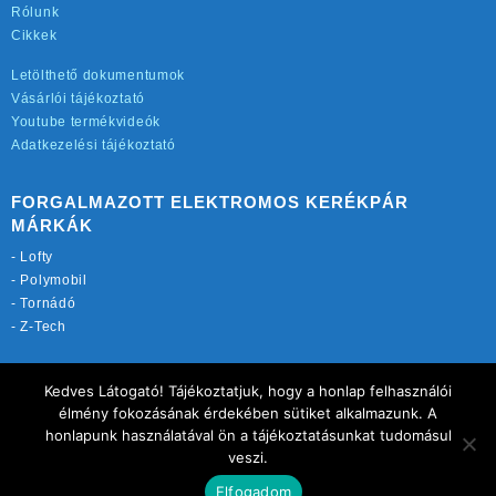
Rólunk
Cikkek
Letölthető dokumentumok
Vásárlói tájékoztató
Youtube termékvideók
Adatkezelési tájékoztató
FORGALMAZOTT ELEKTROMOS KERÉKPÁR
MÁRKÁK
-
Lofty
-
Polymobil
-
Tornádó
-
Z-Tech
TOVÁBBI OLDALAINK:
Kedves Látogató! Tájékoztatjuk, hogy a honlap felhasználói
rekordmobil.hu
élmény fokozásának érdekében sütiket alkalmazunk. A
elektromos-kerekparbolt.hu
honlapunk használatával ön a tájékoztatásunkat tudomásul
motorkerekparalkatreszek.hu
veszi.
Elfogadom