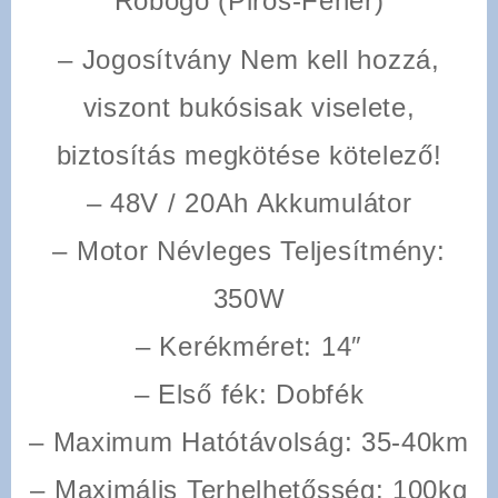
Robogó (Piros-Fehér)
– Jogosítvány Nem kell hozzá,
viszont bukósisak viselete,
biztosítás megkötése kötelező!
– 48V / 20Ah Akkumulátor
–
Motor Névleges Teljesítmény
:
350W
–
Kerékméret
: 14″
–
Első fék
: Dobfék
–
Maximum
Hatótávolság
: 35-40km
–
Maximális
Terhelhetősség
: 100kg