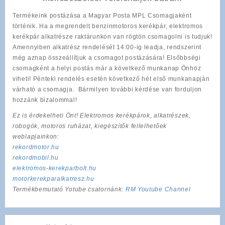
Termékeink postázása a Magyar Posta MPL Csomagjaként
történik. Ha a megrendelt benzinmotoros kerékpár, elektromos
kerékpár alkatrésze raktárunkon van rögtön csomagolni is tudjuk!
Amennyiben alkatrész rendelését 14:00-ig leadja, rendszerint
még aznap összeállítjuk a csomagot postázására! Elsőbbségi
csomagként a helyi postás már a következő munkanap Önhöz
viheti! Pénteki rendelés esetén következő hét első munkanapján
várható a csomagja. Bármilyen további kérdése van forduljon
hozzánk bizalommal!
Ez is érdekelheti Önt! Elektromos kerékpárok, alkatrészek,
robogók, motoros ruházat, kiegészítők fellelhetőek
weblapjainkon:
rekordmotor.hu
rekordmobil.hu
elektromos-kerekparbolt.hu
motorkerekparalkatresz.hu
Termékbemutató Yotube csatornánk:
RM Youtube Channel