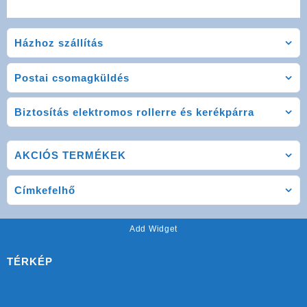
price
price
was:
is:
24
14
Házhoz szállítás
000Ft.
000Ft.
Postai csomagküldés
Biztosítás elektromos rollerre és kerékpárra
AKCIÓS TERMÉKEK
Címkefelhő
Add Widget
TÉRKÉP