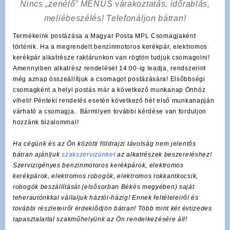
Nincs „zenélő” MENÜS várakoztatás, időrablás,
mellébeszélés! Telefonáljon bátran!
Termékeink postázása a Magyar Posta MPL Csomagjaként
történik. Ha a megrendelt benzinmotoros kerékpár, elektromos
kerékpár alkatrésze raktárunkon van rögtön tudjuk csomagolni!
Amennyiben alkatrész rendelését 14:00-ig leadja, rendszerint
még aznap összeállítjuk a csomagot postázására! Elsőbbségi
csomagként a helyi postás már a következő munkanap Önhöz
viheti! Pénteki rendelés esetén következő hét első munkanapján
várható a csomagja. Bármilyen további kérdése van forduljon
hozzánk bizalommal!
Ha cégünk és az Ön közötti földrajzi távolság nem jelentős
bátran ajánljuk
szakszervizünket
az alkatrészek beszereléshez!
Szervizigényes benzinmotoros kerékpárok, elektromos
kerékpárok, elektromos robogók, elektromos rokkantkocsik,
robogók beszállítását (elsősorban Békés megyében) saját
teherautónkkal vállaljuk háztól-házig! Ennek feltételeiről és
további részleteiről érdeklődjön bátran! Több mint két évtizedes
tapasztalattal szakműhelyünk az Ön rendelkezésére áll!