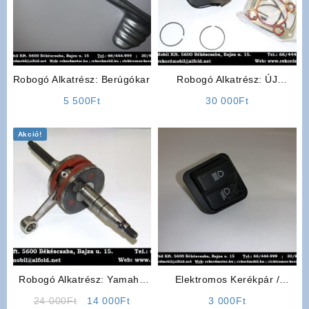
Robogó Alkatrész: Berúgókar
Robogó Alkatrész: ÚJ
Yamaha Racing Parts 50ccm
5 500
Ft
30 000
Ft
Akció!
Robogó Alkatrész: Yamaha
Elektromos Kerékpár /
Főtengely
Robogó Alkatrész: Fényváltó
Original
Current
24 000
Ft
14 000
Ft
3 000
Ft
Kapcsoló