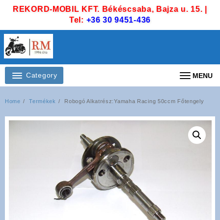
Skip
REKORD-MOBIL KFT. Békéscsaba, Bajza u. 15. |
to
Tel:
+36 30 9451-436
content
Category
MENU
Home
Termékek
Robogó Alkatrész:Yamaha Racing 50ccm Főtengely