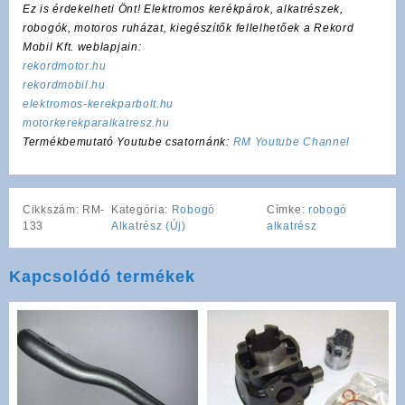
Ez is érdekelheti Önt! Elektromos kerékpárok, alkatrészek,
robogók, motoros ruházat, kiegészítők fellelhetőek a Rekord
Mobil Kft. weblapjain:
rekordmotor.hu
rekordmobil.hu
elektromos-kerekparbolt.hu
motorkerekparalkatresz.hu
Termékbemutató Youtube csatornánk:
RM Youtube Channel
Cikkszám:
RM-
Kategória:
Robogó
Címke:
robogó
133
Alkatrész (Új)
alkatrész
Kapcsolódó termékek