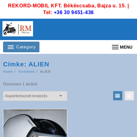
Skip
REKORD-MOBIL KFT. Békéscsaba, Bajza u. 15. |
to
Tel:
+36 30 9451-436
content
Category
MENU
Címke:
ALIEN
Home
Termékek
ALIEN
Összesen 1 találat