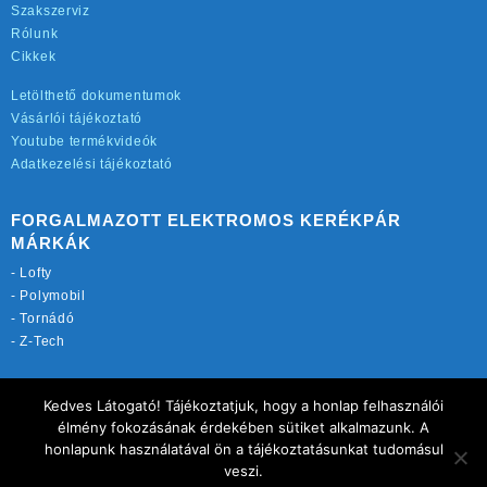
Szakszerviz
Rólunk
Cikkek
Letölthető dokumentumok
Vásárlói tájékoztató
Youtube termékvideók
Adatkezelési tájékoztató
FORGALMAZOTT ELEKTROMOS KERÉKPÁR
MÁRKÁK
-
Lofty
-
Polymobil
-
Tornádó
-
Z-Tech
TOVÁBBI OLDALAINK:
Kedves Látogató! Tájékoztatjuk, hogy a honlap felhasználói
rekordmobil.hu
élmény fokozásának érdekében sütiket alkalmazunk. A
elektromos-kerekparbolt.hu
honlapunk használatával ön a tájékoztatásunkat tudomásul
motorkerekparalkatreszek.hu
veszi.