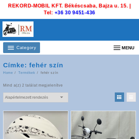
Skip
REKORD-MOBIL KFT. Békéscsaba, Bajza u. 15. |
to
Tel:
+36 30 9451-436
content
Category
MENU
Címke:
fehér szín
Home
Termékek
fehér szín
Mind a(z) 2 találat megjelenítve