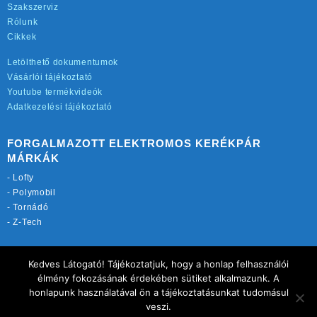
Szakszerviz
Rólunk
Cikkek
Letölthető dokumentumok
Vásárlói tájékoztató
Youtube termékvideók
Adatkezelési tájékoztató
FORGALMAZOTT ELEKTROMOS KERÉKPÁR
MÁRKÁK
-
Lofty
-
Polymobil
-
Tornádó
-
Z-Tech
TOVÁBBI OLDALAINK:
Kedves Látogató! Tájékoztatjuk, hogy a honlap felhasználói
rekordmobil.hu
élmény fokozásának érdekében sütiket alkalmazunk. A
elektromos-kerekparbolt.hu
honlapunk használatával ön a tájékoztatásunkat tudomásul
motorkerekparalkatreszek.hu
veszi.