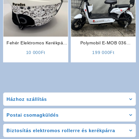
Fehér Elektromos Kerékpár
Polymobil E-MOB 036
Bukósisak
Elektromos Robogó (Fehér
10 000
Ft
199 000
Ft
Színben)
Házhoz szállítás
Postai csomagküldés
Biztosítás elektromos rollerre és kerékpárra