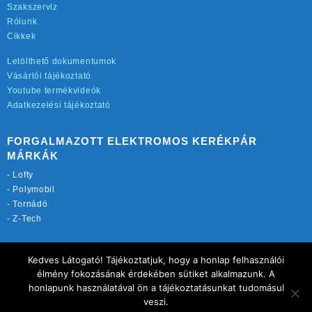
Szakszerviz
Rólunk
Cikkek
Letölthető dokumentumok
Vásárlói tájékoztató
Youtube termékvideók
Adatkezelési tájékoztató
FORGALMAZOTT ELEKTROMOS KERÉKPÁR
MÁRKÁK
-
Lofty
-
Polymobil
-
Tornádó
-
Z-Tech
TOVÁBBI OLDALAINK:
Kedves Látogató! Tájékoztatjuk, hogy a honlap felhasználói
rekordmobil.hu
élmény fokozásának érdekében sütiket alkalmazunk. A
elektromos-kerekparbolt.hu
honlapunk használatával ön a tájékoztatásunkat tudomásul
motorkerekparalkatreszek.hu
veszi.