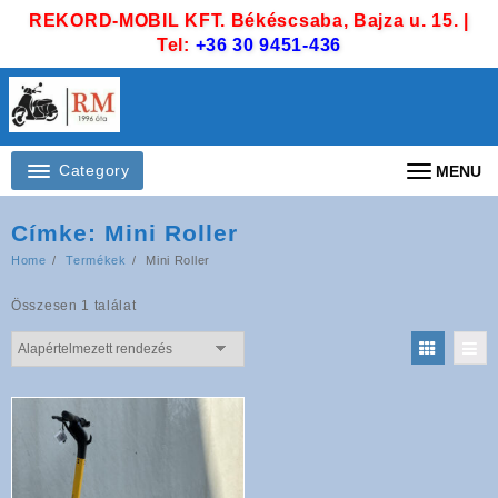
Skip
REKORD-MOBIL KFT. Békéscsaba, Bajza u. 15. |
to
Tel:
+36 30 9451-436
content
Category
MENU
Címke:
Mini Roller
Home
Termékek
Mini Roller
Összesen 1 találat