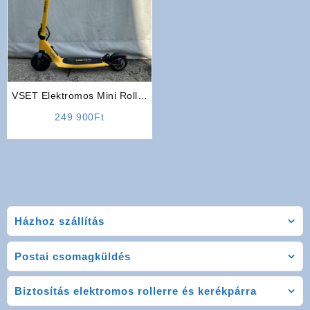
VSET Elektromos Mini Roller
(Sárga)
249 900
Ft
Házhoz szállítás
Postai csomagküldés
Biztosítás elektromos rollerre és kerékpárra