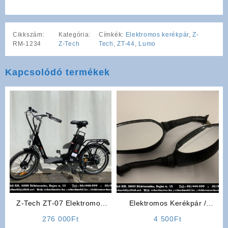
Cikkszám:
Kategória:
Címkék:
Elektromos kerékpár
,
Z-
RM-1234
Z-Tech
Tech
,
ZT-44
,
Lumo
Kapcsolódó termékek
Z-Tech ZT-07 Elektromos
Elektromos Kerékpár /
Kerékpár (Fekete)
Elektromos Robogó
276 000
Ft
4 500
Ft
Alkatrész: Tükör