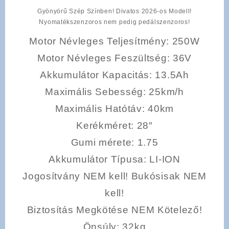
Gyönyörű Szép Színben! Divatos 2026-os Modell!
Nyomatékszenzoros nem pedig pedálszenzoros!
Motor Névleges Teljesítmény
: 250W
Motor Névleges Feszültség
: 36V
Akkumulátor Kapacitás
: 13.5Ah
Maximális Sebesség
: 25km/h
Maximális Hatótáv
: 40km
Kerékméret
: 28″
Gumi mérete
: 1.75
Akkumulátor Típusa
: LI-ION
Jogosítvány NEM kell! Bukósisak NEM
kell!
Biztosítás Megkötése NEM Kötelező!
Önsúly
: 32kg