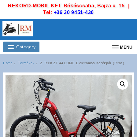
Skip
REKORD-MOBIL KFT. Békéscsaba, Bajza u. 15. |
to
Tel:
+36 30 9451-436
content
Category
MENU
Home
Termékek
Z-Tech ZT-44 LUMO Elektromos Kerékpár (Piros)