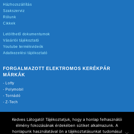
Házhozszállítás
Szakszerviz
Rólunk
Cikkek
Letölthető dokumentumok
Vásárlói tájékoztató
Youtube termékvideók
Adatkezelési tájékoztató
FORGALMAZOTT ELEKTROMOS KERÉKPÁR
MÁRKÁK
-
Lofty
-
Polymobil
-
Tornádó
-
Z-Tech
TOVÁBBI OLDALAINK:
Kedves Látogató! Tájékoztatjuk, hogy a honlap felhasználói
rekordmobil.hu
élmény fokozásának érdekében sütiket alkalmazunk. A
elektromos-kerekparbolt.hu
honlapunk használatával ön a tájékoztatásunkat tudomásul
motorkerekparalkatreszek.hu