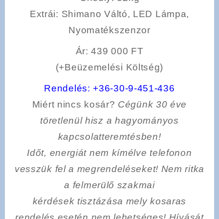
Extrái
: Shimano Váltó, LED Lámpa,
Nyomatékszenzor
Ár: 439 000 FT
(+Beüzemelési Költség)
Rendelés:
+36-30-9-451-436
Miért nincs kosár?
Cégünk 30 éve
töretlenül hisz a hagyományos
kapcsolatteremtésben!
Időt, energiát nem kímélve
telefonon
vesszük fel a megrendeléseket! Nem ritka
a felmerülő szakmai
kérdések tisztázása mely kosaras
rendelés esetén nem lehetséges! Hívását