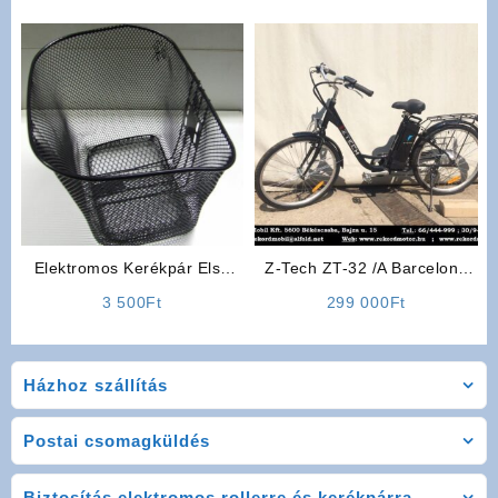
Elektromos Kerékpár Első
Z-Tech ZT-32 /A Barcelona
kosár
Elektromos Kerékpár
3 500
Ft
299 000
Ft
(Fekete)
Házhoz szállítás
Postai csomagküldés
Biztosítás elektromos rollerre és kerékpárra