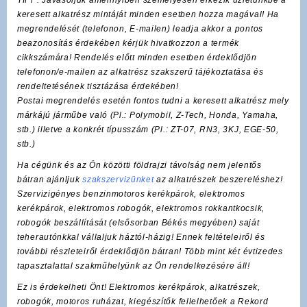
keresett alkatrész mintáját minden esetben hozza magával! Ha
megrendelését (telefonon, E-mailen) leadja akkor a pontos
beazonosítás érdekében kérjük hivatkozzon a termék
cikkszámára! Rendelés előtt minden esetben érdeklődjön
telefonon/e-mailen az alkatrész szakszerű tájékoztatása és
rendeltetésének tisztázása érdekében!
Postai megrendelés esetén fontos tudni a keresett alkatrész mely
márkájú járműbe való (Pl.:
Polymobil
,
Z-Tech
, Honda, Yamaha,
stb.) illetve a konkrét típusszám (Pl.: ZT-07, RN3, 3KJ, EGE-50,
stb.)
Ha cégünk és az Ön közötti földrajzi távolság nem jelentős
bátran ajánljuk
szakszervizünket
az alkatrészek beszereléshez!
Szervizigényes benzinmotoros kerékpárok, elektromos
kerékpárok, elektromos robogók, elektromos rokkantkocsik,
robogók beszállítását (elsősorban Békés megyében) saját
teherautónkkal vállaljuk háztól-házig! Ennek feltételeiről és
további részleteiről érdeklődjön bátran! Több mint két évtizedes
tapasztalattal szakműhelyünk az Ön rendelkezésére áll!
Ez is érdekelheti Önt! Elektromos kerékpárok, alkatrészek,
robogók, motoros ruházat, kiegészítők fellelhetőek a Rekord