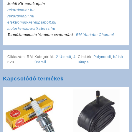
Mobil Kft. weblapjain:
rekordmotor.hu
rekordmobil.hu
elektromos-kerekparbolt.hu
motorkerekparalkatresz.hu
Termékbemutató Youtube csatornánk:
RM Youtube Channel
Cikkszám:
RM-
Kategóriák:
2 Ütemű
,
4
Címkék:
Polymobil
,
hátsó
628
Ütemű
lámpa
Kapcsolódó termékek