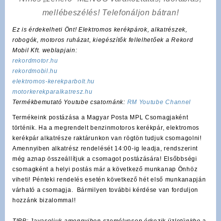
mellébeszélés! Telefonáljon bátran!
Ez is érdekelheti Önt! Elektromos kerékpárok, alkatrészek,
robogók, motoros ruházat, kiegészítők fellelhetőek a Rekord
Mobil Kft. weblapjain:
rekordmotor.hu
rekordmobil.hu
elektromos-kerekparbolt.hu
motorkerekparalkatresz.hu
Termékbemutató Youtube csatornánk:
RM Youtube Channel
Termékeink postázása a Magyar Posta MPL Csomagjaként
történik. Ha a megrendelt benzinmotoros kerékpár, elektromos
kerékpár alkatrésze raktárunkon van rögtön tudjuk csomagolni!
Amennyiben alkatrész rendelését 14:00-ig leadja, rendszerint
még aznap összeállítjuk a csomagot postázására! Elsőbbségi
csomagként a helyi postás már a következő munkanap Önhöz
viheti! Pénteki rendelés esetén következő hét első munkanapján
várható a csomagja. Bármilyen további kérdése van forduljon
hozzánk bizalommal!
TIPP: Javasoljuk amennyiben személyesen érkezik üzletünkbe a