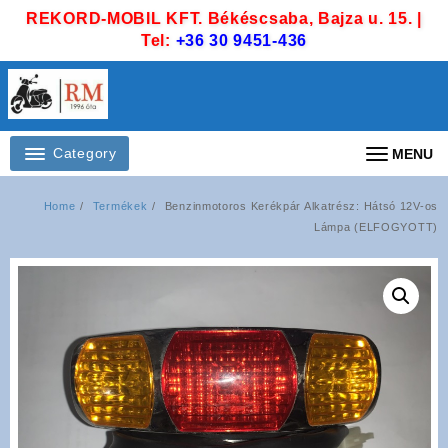
Skip
REKORD-MOBIL KFT. Békéscsaba, Bajza u. 15. |
to
Tel:
+36 30 9451-436
content
Category
MENU
Home
Termékek
Benzinmotoros Kerékpár Alkatrész: Hátsó 12V-os
Lámpa (ELFOGYOTT)