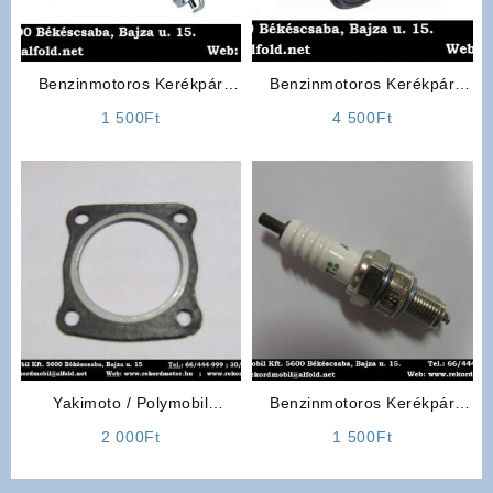
Benzinmotoros Kerékpár
Benzinmotoros Kerékpár
Alkatrész: Gyertya
Belső Gumi Tömlő
1 500
Ft
4 500
Ft
Yakimoto / Polymobil
Benzinmotoros Kerékpár
Alkatrész: Hengerfejtömítés
Alkatrész: Gyertya
2 000
Ft
1 500
Ft