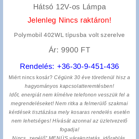
Hátsó 12V-os Lámpa
Jelenleg Nincs raktáron!
Polymobil 402WL típusba volt szerelve
Ár: 9900 FT
Rendelés:
+36-30-9-451-436
Miért nincs kosár?
Cégünk 30 éve töretlenül hisz a
hagyományos kapcsolatteremtésben!
Időt, energiát nem kímélve
telefonon vesszük fel a
megrendeléseket! Nem ritka a felmerülő szakmai
kérdések tisztázása mely kosaras rendelés esetén
nem lehetséges! Hívását azonnal az üzletvezető
fogadja!
Nincs „zenélő” MENÜS várakoztatás, időrablás,