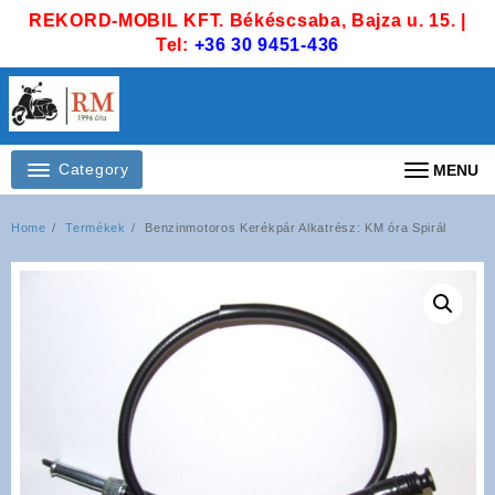
Skip
REKORD-MOBIL KFT. Békéscsaba, Bajza u. 15. |
to
Tel:
+36 30 9451-436
content
Category
MENU
Home
Termékek
Benzinmotoros Kerékpár Alkatrész: KM óra Spirál