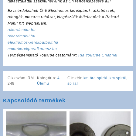
tapasztalattal szakműhelyünk az Ön rendelkezésére áll!
Ez is érdekelheti Önt! Elektromos kerékpárok, alkatrészek,
robogók, motoros ruházat, kiegészítők fellelhetőek a Rekord
Mobil Kft. weblapjain:
rekordmotor.hu
rekordmobil.hu
elektromos-kerekparbolt.hu
motorkerekparalkatresz.hu
Termékbemutató Youtube csatornánk:
RM Youtube Channel
Cikkszám:
RM-
Kategória:
4
Címkék:
km óra spirál
,
km spirál
,
248
Ütemű
spirál
Kapcsolódó termékek