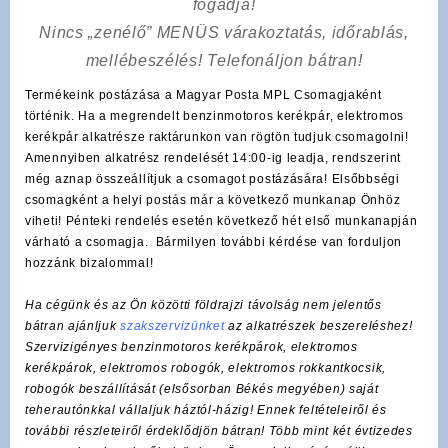
fogadja!
Nincs „zenélő” MENÜS várakoztatás, időrablás,
mellébeszélés! Telefonáljon bátran!
Termékeink postázása a Magyar Posta MPL Csomagjaként
történik. Ha a megrendelt benzinmotoros kerékpár, elektromos
kerékpár alkatrésze raktárunkon van rögtön tudjuk csomagolni!
Amennyiben alkatrész rendelését 14:00-ig leadja, rendszerint
még aznap összeállítjuk a csomagot postázására! Elsőbbségi
csomagként a helyi postás már a következő munkanap Önhöz
viheti! Pénteki rendelés esetén következő hét első munkanapján
várható a csomagja. Bármilyen további kérdése van forduljon
hozzánk bizalommal!
Ha cégünk és az Ön közötti földrajzi távolság nem jelentős
bátran ajánljuk
szakszervizünket
az alkatrészek beszereléshez!
Szervizigényes benzinmotoros kerékpárok, elektromos
kerékpárok, elektromos robogók, elektromos rokkantkocsik,
robogók beszállítását (elsősorban Békés megyében) saját
teherautónkkal vállaljuk háztól-házig! Ennek feltételeiről és
további részleteiről érdeklődjön bátran! Több mint két évtizedes