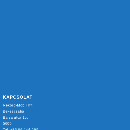
KAPCSOLAT
Rekord-Mobil Kft.
Békéscsaba,
Bajza utca 15.
5600
Tel:
+36 66 444-999