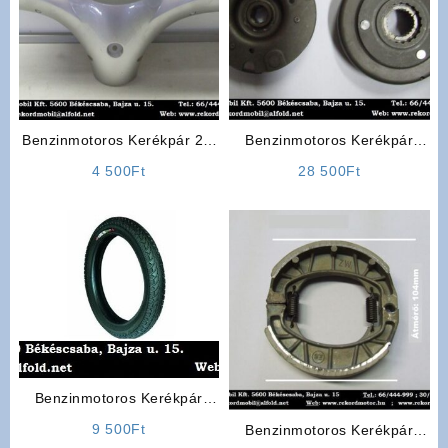
Benzinmotoros Kerékpár 2T,
Benzinmotoros Kerékpár
4T Fejidom
Alkatrész: Kuplung szett
4 500
Ft
28 500
Ft
Benzinmotoros Kerékpár
gumiköpeny Mérete:
9 500
Ft
Benzinmotoros Kerékpár
(22×2,125)