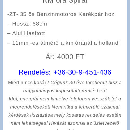
KM óra Spirál
-ZT- 35 ös Benzinmotoros Kerékpár hoz
–
Hossz
: 68cm
–
Alul Hasított
–
11mm -es
átmérő a km óránál a hollandi
Ár: 4000 FT
Rendelés:
+36-30-9-451-436
Miért nincs kosár?
Cégünk 30 éve töretlenül hisz a
hagyományos kapcsolatteremtésben!
Időt, energiát nem kímélve
telefonon vesszük fel a
megrendeléseket! Nem ritka a felmerülő szakmai
kérdések tisztázása mely kosaras rendelés esetén
nem lehetséges! Hívását azonnal az üzletvezető