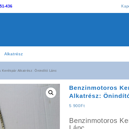
51-436
Kap
Alkatrész
 Kerékpár Alkatrész: Önindító Lánc
Benzinmotoros Ke
Alkatrész: Önindít
5 900
Ft
Benzinmotoros Ke
Lánc