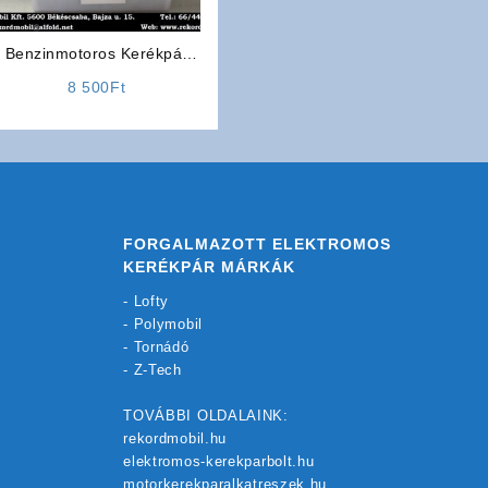
Benzinmotoros Kerékpár
Alkatrész: Akkumulátor
8 500
Ft
FORGALMAZOTT ELEKTROMOS
KERÉKPÁR MÁRKÁK
-
Lofty
-
Polymobil
-
Tornádó
-
Z-Tech
TOVÁBBI OLDALAINK:
rekordmobil.hu
elektromos-kerekparbolt.hu
motorkerekparalkatreszek.hu