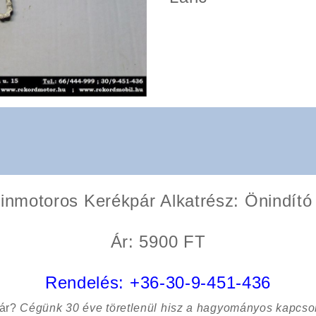
inmotoros Kerékpár Alkatrész: Önindító
Ár: 5900 FT
Rendelés:
+36-30-9-451-436
sár?
Cégünk 30 éve töretlenül hisz a hagyományos kapcso