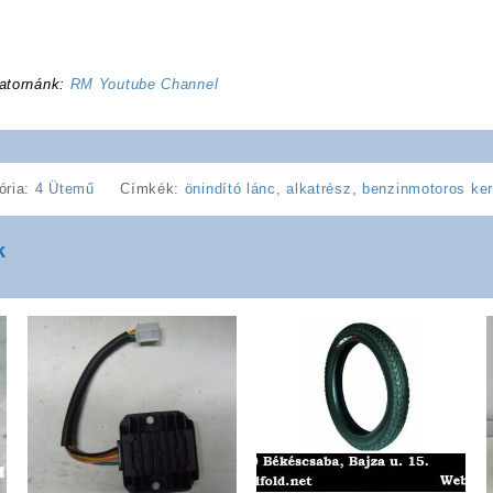
atornánk:
RM Youtube Channel
ória:
4 Ütemű
Címkék:
önindító lánc
,
alkatrész
,
benzinmotoros ker
k