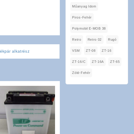
Műanyag Idom
Piros-Fehér
Polymobil E-MOB 38
Retro
Retro 02
Rugó
VSM
ZT-08
ZT-16
ékpár alkatrész
ZT-16/C
ZT-16A
ZT-65
Zöld-Fehér