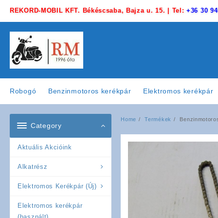
Skip
REKORD-MOBIL KFT. Békéscsaba, Bajza u. 15. | Tel:
+36 30 94
to
content
Robogó
Benzinmotoros kerékpár
Elektromos kerékpár
Home
Termékek
Benzinmotoros
Category
Aktuális Akcióink
Alkatrész
Elektromos Kerékpár (Új)
Elektromos kerékpár
(használt)