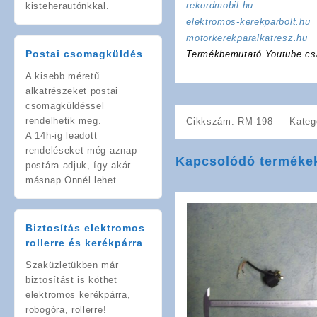
rekordmobil.hu
kisteherautónkkal.
elektromos-kerekparbolt.hu
motorkerekparalkatresz.hu
Postai csomagküldés
Termékbemutató Youtube cs
A kisebb méretű
alkatrészeket postai
csomagküldéssel
rendelhetik meg.
Cikkszám:
RM-198
Kateg
A 14h-ig leadott
rendeléseket még aznap
Kapcsolódó terméke
postára adjuk, így akár
másnap Önnél lehet.
Biztosítás elektromos
rollerre és kerékpárra
Szaküzletükben már
biztosítást is köthet
elektromos kerékpárra,
robogóra, rollerre!