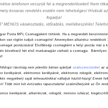
kímélve
telefonon vesszük fel a megrendeléseket! Nem ritk
 mely kosaras rendelés esetén nem lehetséges! Hívását az
fogadja!
ő” MENÜS várakoztatás, időrablás, mellébeszélés! Telefon
yar Posta MPL Csomagjaként történik. Ha a megrendelt benzinmotor
nkon van rögtön tudjuk csomagolni! Amennyiben alkatrész rendelését 1
csomagot postázására! Elsőbbségi csomagként a helyi postás már a
etén következő hét első munkanapján várható a csomagja. Bármilyen 
l!
öldrajzi távolság nem jelentős bátran ajánljuk
szakszervizünket
az a
s kerékpárok, elektromos kerékpárok, elektromos robogók, elektrom
kés megyében) saját teherautónkkal vállaljuk háztól-házig! Ennek felt
ran! Több mint két évtizedes tapasztalattal szakműhelyünk az Ön rend
romos kerékpárok, alkatrészek, robogók, motoros ruházat, kiegészítő