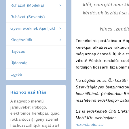
Időt, energiát nem 
Ruházat (Modeka)
kérdések tisztázása
Ruházat (Seventy)
Gyermekeknek Ajánljuk!
Nincs „zenél
Kiegészítők
Termékeink postázása a Mag
kerékpár alkatrésze raktáru
Hajózás
még aznap összeállítjuk a 
viheti! Pénteki rendelés es
Újdonság
forduljon hozzánk bizalomma
Egyéb
Ha cégünk és az Ön közötti f
Szervizigényes benzinmotoro
Házhoz szállítás
beszállítását (elsősorban Bé
részleteiről érdeklődjön bát
A nagyobb méretű
járműveket (robogó,
Ez is érdekelheti Önt! Elekt
elektromos kerékpár, quad,
Mobil Kft. weblapjain:
rokkantocsi) igény szerint
rekordmotor.hu
házhozszállítjuk saját zárt