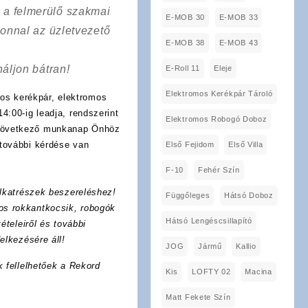
a a felmerülő szakmai
E-MOB 30
E-MOB 33
onnal az üzletvezető
E-MOB 38
E-MOB 43
áljon bátran!
E-Roll 11
Eleje
Elektromos Kerékpár Tároló
os kerékpár, elektromos
4:00-ig leadja, rendszerint
Elektromos Robogó Doboz
 következő munkanap Önhöz
további kérdése van
Első Fejidom
Első Villa
F-10
Fehér Szín
lkatrészek beszereléshez!
Függőleges
Hátsó Doboz
os rokkantkocsik, robogók
Hátsó Lengéscsillapító
ételeiről és további
elkezésére áll!
JOG
Jármű
Kallio
k fellelhetőek a Rekord
Kis
LOFTY 02
Macina
Matt Fekete Szín