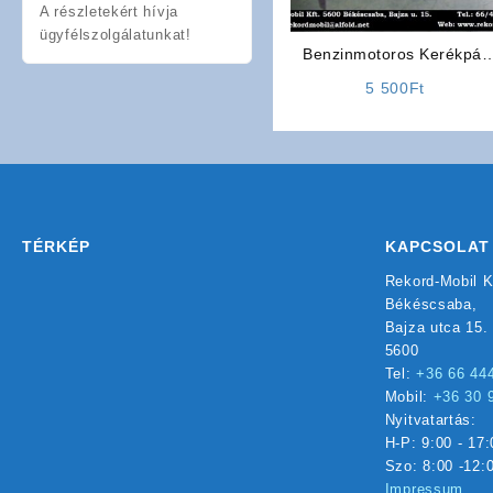
A részletekért hívja
ügyfélszolgálatunkat!
Benzinmotoros Kerékpár
Önindító Relé
5 500
Ft
TÉRKÉP
KAPCSOLAT
Rekord-Mobil K
Békéscsaba,
Bajza utca 15.
5600
Tel:
+36 66 44
Mobil:
+36 30 
Nyitvatartás:
H-P: 9:00 - 17:
Szo: 8:00 -12:
Impressum