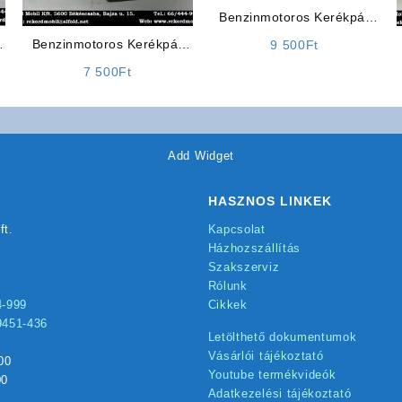
Benzinmotoros Kerékpár
gumiköpeny Mérete:
Benzinmotoros Kerékpár
9 500
Ft
(22×2,125)
Alkatrész:
7 500
Ft
Feszültségszabályzó (4T)
Add Widget
HASZNOS LINKEK
ft.
Kapcsolat
Házhozszállítás
Szakszerviz
Rólunk
4-999
Cikkek
9451-436
Letölthető dokumentumok
Vásárlói tájékoztató
00
Youtube termékvideók
00
Adatkezelési tájékoztató