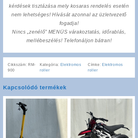
kérdések tisztázása mely kosaras rendelés esetén
nem lehetséges! Hívását azonnal az üzletvezető
fogadja!
Nincs „zenélő” MENÜS várakoztatás, időrablás,
mellébeszélés! Telefonáljon bátran!
Cikkszám:
RM-
Kategória:
Elektromos
Címke:
Elektromos
900
roller
roller
Kapcsolódó termékek