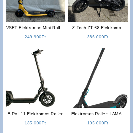
VSET Elektromos Mini Roller
Z-Tech ZT-68 Elektromos
(Sárga)
Gyerek Cross motor
249 900
Ft
386 000
Ft
E-Roll 11 Elektromos Roller
Elektromos Roller: LAMAX
S11600
185 000
Ft
195 000
Ft