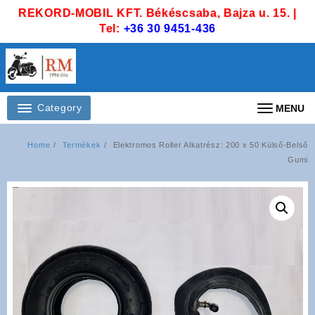
Skip
REKORD-MOBIL KFT. Békéscsaba, Bajza u. 15. |
to
Tel:
+36 30 9451-436
content
Category
MENU
Home
Termékek
Elektromos Roller Alkatrész: 200 x 50 Külső-Belső
Gumi