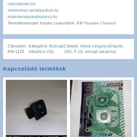
rekordmobil.hu
elektromos-kerekparbolt.hu
motorkerekparalkatresz.hu
Termékbemutató Yotube csatornánk:
RM Youtube Channel
Cikkszám:
Kategória:
Robogó
Címkék:
Hátsó Lengéscsillapító
,
RM-1125
Alkatrész (Új)
JOG
,
F-10
,
robogó alkatrész
Kapcsolódó termékek