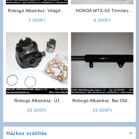
Robogó Alkatrész: Világítás
HONDA MTX-50 Tömítés
kapcsoló
Garnitúra
2 000
Ft
6 500
Ft
Robogó Alkatrész: ÚJ
Robogó Alkatrész: Bal Oldali
Yamaha Racing Parts 50ccm
lengéscsillapító
30 000
Ft
15 000
Ft
Házhoz szállítás