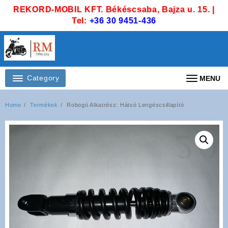
Skip
REKORD-MOBIL KFT. Békéscsaba, Bajza u. 15. |
to
Tel:
+36 30 9451-436
content
Category
MENU
Home
Termékek
Robogó Alkatrész: Hátsó Lengéscsillapító