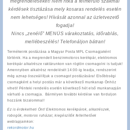
megrendeléseket! Nem ritka a felmerülő szakmai
kérdések tisztázása mely kosaras rendelés esetén
nem lehetséges! Hívását azonnal az üzletvezető
fogadja!
Nincs „zenélő” MENÜS várakoztatás, időrablás,
mellébeszélés! Telefonáljon bátran!
Termékeink postázása a Magyar Posta MPL Csomagjaként
történik. Ha a megrendelt benzinmotoros kerékpár, elektromos
kerékpár alkatrésze raktárunkon van rögtön csomagolni is tudjuk!
Amennyiben alkatrész rendelését 14:00-ig leadja, rendszerint
még aznap összeállítjuk a csomagot postázására! Elsőbbségi
csomagként a helyi postás már a következő munkanap Önhöz
viheti! Pénteki rendelés esetén következő hét első munkanapján
várható a csomagja. Bármilyen további kérdése van forduljon
hozzánk bizalommal!
Ez is érdekelheti Önt! Elektromos kerékpárok, alkatrészek,
robogók, motoros ruházat, kiegészítők fellelhetőek
weblapjainkon:
rekordmotor.hu