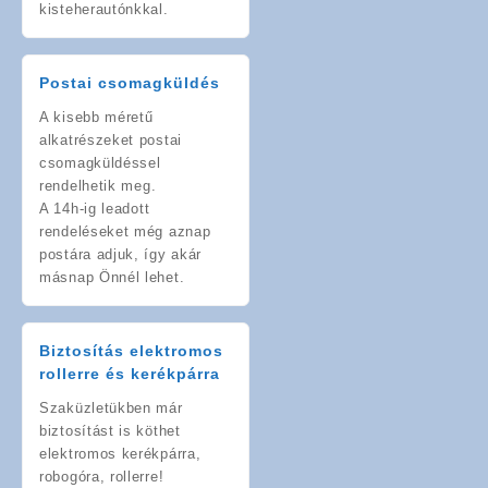
kisteherautónkkal.
Postai csomagküldés
A kisebb méretű
alkatrészeket postai
csomagküldéssel
rendelhetik meg.
A 14h-ig leadott
rendeléseket még aznap
postára adjuk, így akár
másnap Önnél lehet.
Biztosítás elektromos
rollerre és kerékpárra
Szaküzletükben már
biztosítást is köthet
elektromos kerékpárra,
robogóra, rollerre!