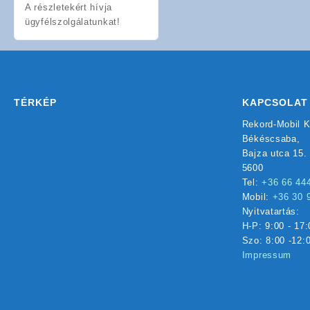
A részletekért hívja
ügyfélszolgálatunkat!
TÉRKÉP
KAPCSOLAT
Rekord-Mobil K
Békéscsaba,
Bajza utca 15.
5600
Tel:
+36 66 44
Mobil:
+36 30 
Nyitvatartás:
H-P: 9:00 - 17:
Szo: 8:00 -12:
Impressum