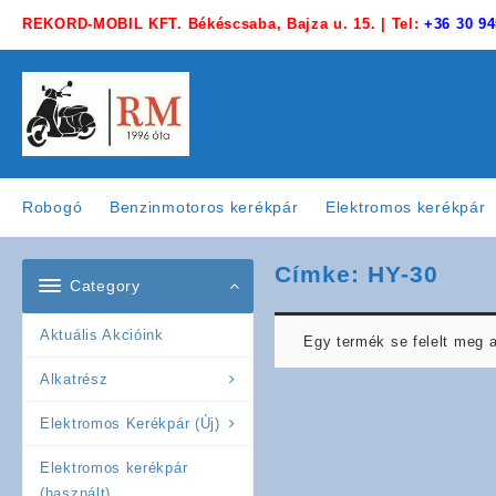
Skip
REKORD-MOBIL KFT. Békéscsaba, Bajza u. 15. | Tel:
+36 30 94
to
content
Robogó
Benzinmotoros kerékpár
Elektromos kerékpár
Címke:
HY-30
Category
Aktuális Akcióink
Egy termék se felelt meg 
Alkatrész
Elektromos Kerékpár (Új)
Elektromos kerékpár
(használt)