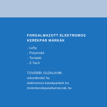
FORGALMAZOTT ELEKTROMOS
KERÉKPÁR MÁRKÁK
-
Lofty
-
Polymobil
-
Tornádó
-
Z-Tech
TOVÁBBI OLDALAINK:
rekordmobil.hu
elektromos-kerekparbolt.hu
motorkerekparalkatreszek.hu