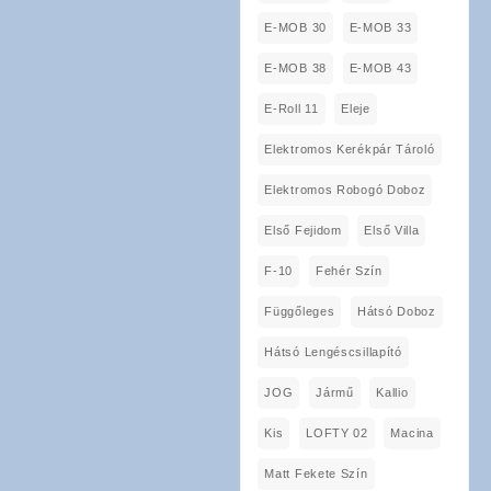
E-MOB 30
E-MOB 33
E-MOB 38
E-MOB 43
E-Roll 11
Eleje
Elektromos Kerékpár Tároló
Elektromos Robogó Doboz
Első Fejidom
Első Villa
F-10
Fehér Szín
Függőleges
Hátsó Doboz
Hátsó Lengéscsillapító
JOG
Jármű
Kallio
Kis
LOFTY 02
Macina
Matt Fekete Szín