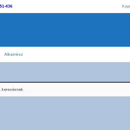
51-436
Kap
Alkatrész
a keresésnek.