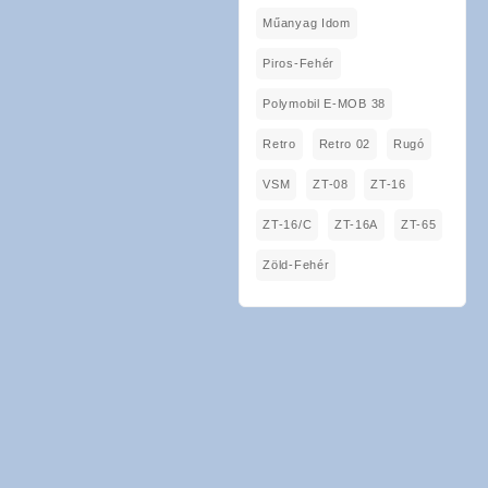
Műanyag Idom
Piros-Fehér
Polymobil E-MOB 38
Retro
Retro 02
Rugó
VSM
ZT-08
ZT-16
ZT-16/C
ZT-16A
ZT-65
Zöld-Fehér