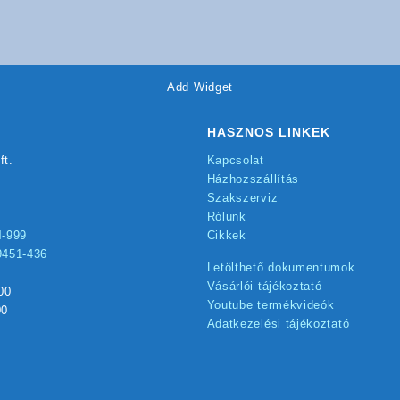
Add Widget
HASZNOS LINKEK
ft.
Kapcsolat
Házhozszállítás
Szakszerviz
Rólunk
4-999
Cikkek
9451-436
Letölthető dokumentumok
Vásárlói tájékoztató
00
Youtube termékvideók
00
Adatkezelési tájékoztató