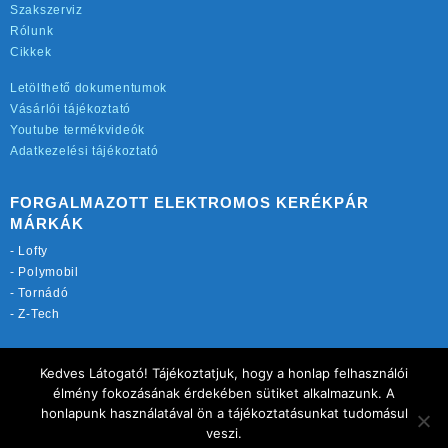
Szakszerviz
Rólunk
Cikkek
Letölthető dokumentumok
Vásárlói tájékoztató
Youtube termékvideók
Adatkezelési tájékoztató
FORGALMAZOTT ELEKTROMOS KERÉKPÁR
MÁRKÁK
-
Lofty
-
Polymobil
-
Tornádó
-
Z-Tech
TOVÁBBI OLDALAINK:
Kedves Látogató! Tájékoztatjuk, hogy a honlap felhasználói
rekordmobil.hu
élmény fokozásának érdekében sütiket alkalmazunk. A
elektromos-kerekparbolt.hu
honlapunk használatával ön a tájékoztatásunkat tudomásul
motorkerekparalkatreszek.hu
veszi.