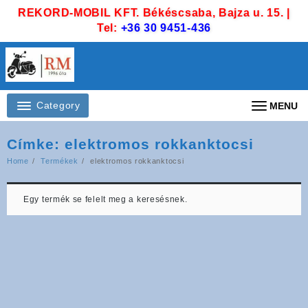
Skip
REKORD-MOBIL KFT. Békéscsaba, Bajza u. 15. |
to
Tel:
+36 30 9451-436
content
Category
MENU
Címke:
elektromos rokkanktocsi
Home
Termékek
elektromos rokkanktocsi
Egy termék se felelt meg a keresésnek.