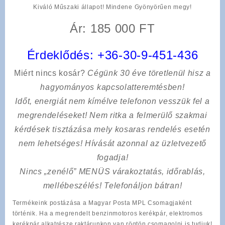
Kiváló Műszaki állapot! Mindene Gyönyörűen megy!
Ár: 185 000 FT
Érdeklődés:
+36-30-9-451-436
Miért nincs kosár?
Cégünk 30 éve töretlenül hisz a
hagyományos kapcsolatteremtésben!
Időt, energiát nem kímélve
telefonon vesszük fel a
megrendeléseket! Nem ritka a felmerülő szakmai
kérdések tisztázása mely kosaras rendelés esetén
nem lehetséges! Hívását azonnal az üzletvezető
fogadja!
Nincs „zenélő” MENÜS várakoztatás, időrablás,
mellébeszélés! Telefonáljon bátran!
Termékeink postázása a Magyar Posta MPL Csomagjaként
történik. Ha a megrendelt benzinmotoros kerékpár, elektromos
kerékpár alkatrésze raktárunkon van rögtön csomagolni is tudjuk!