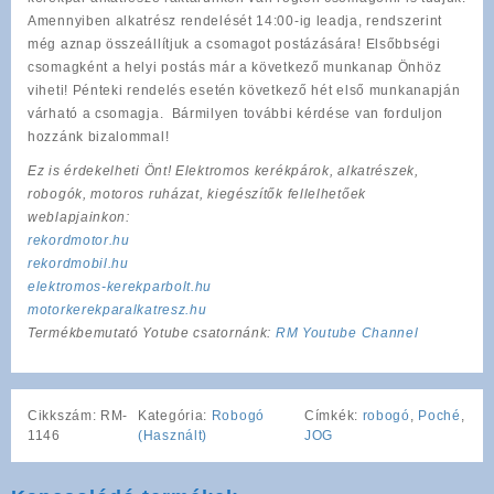
Amennyiben alkatrész rendelését 14:00-ig leadja, rendszerint
még aznap összeállítjuk a csomagot postázására! Elsőbbségi
csomagként a helyi postás már a következő munkanap Önhöz
viheti! Pénteki rendelés esetén következő hét első munkanapján
várható a csomagja. Bármilyen további kérdése van forduljon
hozzánk bizalommal!
Ez is érdekelheti Önt! Elektromos kerékpárok, alkatrészek,
robogók, motoros ruházat, kiegészítők fellelhetőek
weblapjainkon:
rekordmotor.hu
rekordmobil.hu
elektromos-kerekparbolt.hu
motorkerekparalkatresz.hu
Termékbemutató Yotube csatornánk:
RM Youtube Channel
Cikkszám:
RM-
Kategória:
Robogó
Címkék:
robogó
,
Poché
,
1146
(Használt)
JOG