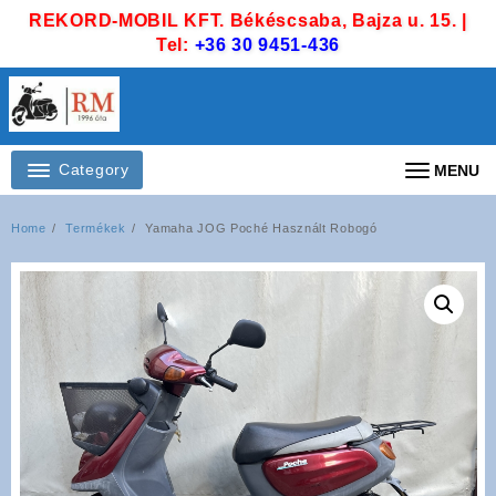
Skip
REKORD-MOBIL KFT. Békéscsaba, Bajza u. 15. |
to
Tel:
+36 30 9451-436
content
Category
MENU
Home
Termékek
Yamaha JOG Poché Használt Robogó