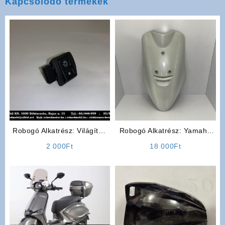
Kapcsolódó termékek
Robogó Alkatrész: Világítás
Robogó Alkatrész: Yamaha
kapcsoló
3KJ Első Műanyag Idom
2 000
Ft
18 000
Ft