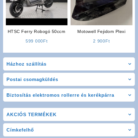
HTSC Ferry Robogó 50ccm
Motowell Fejidom Plexi
599 000
Ft
2 900
Ft
Házhoz szállítás
Postai csomagküldés
Biztosítás elektromos rollerre és kerékpárra
AKCIÓS TERMÉKEK
Címkefelhő