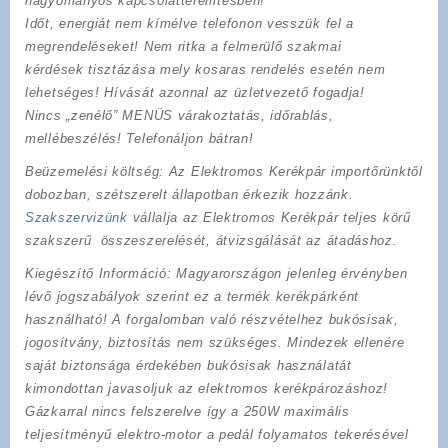
hagyományos kapcsolatteremtésben!
Időt, energiát nem kímélve
telefonon vesszük fel a
megrendeléseket! Nem ritka a felmerülő szakmai
kérdések tisztázása mely kosaras rendelés esetén nem
lehetséges! Hívását azonnal az üzletvezető fogadja!
Nincs „zenélő” MENÜS várakoztatás, időrablás,
mellébeszélés! Telefonáljon bátran!
Beüzemelési költség
: Az Elektromos Kerékpár importőrünktől
dobozban, szétszerelt állapotban érkezik hozzánk.
Szakszervizünk
vállalja az Elektromos Kerékpár teljes körű
szakszerű összeszerelését, átvizsgálását az átadáshoz.
Kiegészítő Információ
: Magyarországon jelenleg érvényben
lévő jogszabályok szerint ez a termék kerékpárként
használható! A forgalomban való részvételhez bukósisak,
jogosítvány, biztosítás nem szükséges. Mindezek ellenére
saját biztonsága érdekében bukósisak használatát
kimondottan javasoljuk az elektromos kerékpározáshoz!
Gázkarral nincs felszerelve így a 250W maximális
teljesítményű elektro-motor a pedál folyamatos tekerésével