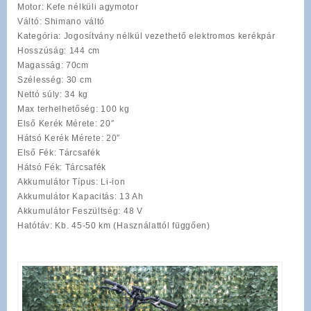
Motor
: Kefe nélküli agymotor
Váltó
: Shimano váltó
Kategória
: Jogosítvány nélkül vezethető elektromos kerékpár
Hosszúság
: 144 cm
Magasság
: 70cm
Szélesség
: 30 cm
Nettó súly
: 34 kg
Max terhelhetőség
: 100 kg
Első Kerék Mérete
: 20″
Hátsó Kerék Mérete
: 20″
Első Fék
: Tárcsafék
Hátsó
Fék
: Tárcsafék
Akkumulátor
Típus
: Li-ion
Akkumulátor
Kapacitás
: 13 Ah
Akkumulátor
Feszültség
: 48 V
Hatótáv
: Kb. 45-50 km (Használattól függően)