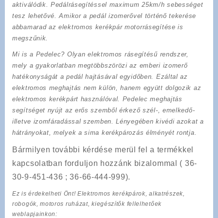
aktiválódik. Pedálrásegítéssel maximum 25km/h sebességet
tesz lehetővé. Amikor a pedál izomerővel történő tekerése
abbamarad az elektromos kerékpár motorrásegítése is
megszűnik.
Mi is a Pedelec?
Olyan elektromos rásegítésű rendszer,
mely a gyakorlatban megtöbbszörözi az emberi izomerő
hatékonyságát a pedál hajtásával egyidőben. Ezáltal az
elektromos meghajtás nem külön, hanem együtt dolgozik az
elektromos kerékpárt használóval. Pedelec meghajtás
segítséget nyújt az erős szemből érkező szél-, emelkedő-
illetve izomfáradással szemben. Lényegében kivédi azokat a
hátrányokat, melyek a sima kerékpározás élményét rontja.
Bármilyen további kérdése merül fel a termékkel
kapcsolatban forduljon hozzánk bizalommal ( 36-
30-9-451-436 ; 36-66-444-999).
Ez is érdekelheti Önt! Elektromos kerékpárok, alkatrészek,
robogók, motoros ruházat, kiegészítők fellelhetőek
weblapjainkon: