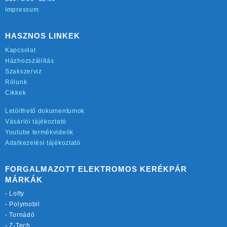
Impressum
HASZNOS LINKEK
Kapcsolat
Házhozszállítás
Szakszerviz
Rólunk
Cikkek
Letölthető dokumentumok
Vásárlói tájékoztató
Youtube termékvideók
Adatkezelési tájékoztató
FORGALMAZOTT ELEKTROMOS KERÉKPÁR
MÁRKÁK
-
Lofty
-
Polymobil
-
Tornádó
-
Z-Tech