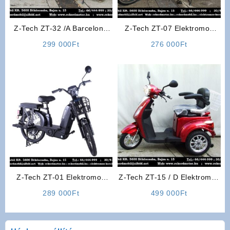
Z-Tech ZT-32 /A Barcelona
Z-Tech ZT-07 Elektromos
Elektromos Kerékpár (Fehér)
Kerékpár (Fekete)
299 000
Ft
276 000
Ft
Z-Tech ZT-01 Elektromos
Z-Tech ZT-15 / D Elektromos
Kerékpár (Fekete színben)
Háromkerekű (Piros)
289 000
Ft
499 000
Ft
(Kategória: L1e-B 25km/h)