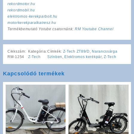
rekordmotor.hu
rekordmobil.hu
elektromos-kerekparbolt.hu
motorkerekparalkatresz.hu
Termékbemutató Yotube csatornánk:
RM Youtube Channel
Cikkszám:
Kategória:
Címkék:
Z-Tech ZT89/D
,
Narancssárga
RM-1254
Z-Tech
Színben
,
Elektromos kerékpár
,
Z-Tech
Kapcsolódó termékek