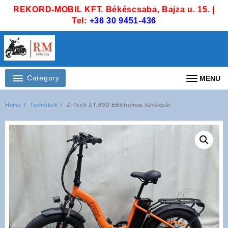
Skip
REKORD-MOBIL KFT. Békéscsaba, Bajza u. 15. |
to
Tel:
+36 30 9451-436
content
Category
MENU
Home
Termékek
Z-Tech ZT-89D Elektromos Kerékpár