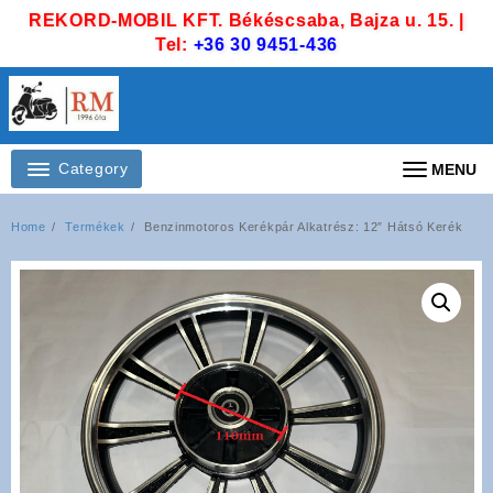
Skip
REKORD-MOBIL KFT. Békéscsaba, Bajza u. 15. |
to
Tel:
+36 30 9451-436
content
Category
MENU
Home
Termékek
Benzinmotoros Kerékpár Alkatrész: 12″ Hátsó Kerék