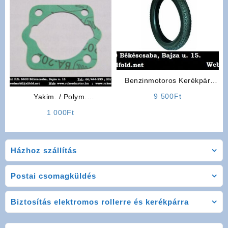
Benzinmotoros Kerékpár
gumiköpeny Mérete:
9 500
Ft
Yakim. / Polym.
(22×2,125)
Benzinmotoros Kerékpár
1 000
Ft
(2T) H.talptömítés
Házhoz szállítás
Postai csomagküldés
Biztosítás elektromos rollerre és kerékpárra