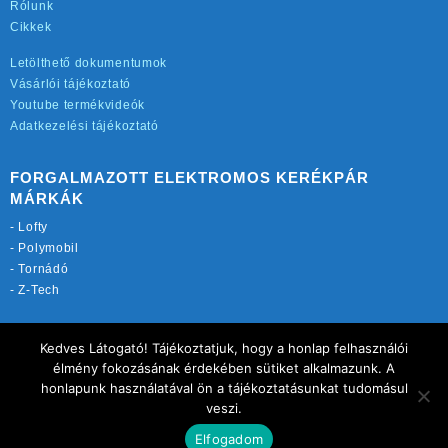
Rólunk
Cikkek
Letölthető dokumentumok
Vásárlói tájékoztató
Youtube termékvideók
Adatkezelési tájékoztató
FORGALMAZOTT ELEKTROMOS KERÉKPÁR
MÁRKÁK
-
Lofty
-
Polymobil
-
Tornádó
-
Z-Tech
TOVÁBBI OLDALAINK:
Kedves Látogató! Tájékoztatjuk, hogy a honlap felhasználói
rekordmobil.hu
élmény fokozásának érdekében sütiket alkalmazunk. A
elektromos-kerekparbolt.hu
honlapunk használatával ön a tájékoztatásunkat tudomásul
motorkerekparalkatreszek.hu
veszi.
Elfogadom