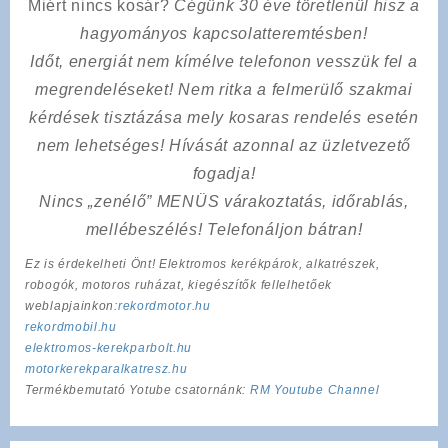
Miért nincs kosár?
Cégünk 30 éve töretlenül hisz a
hagyományos kapcsolatteremtésben!
Időt, energiát nem kímélve
telefonon vesszük fel a
megrendeléseket! Nem ritka a felmerülő szakmai
kérdések tisztázása mely kosaras rendelés esetén
nem lehetséges! Hívását azonnal az üzletvezető
fogadja!
Nincs „zenélő” MENÜS várakoztatás, időrablás,
mellébeszélés! Telefonáljon bátran!
Ez is érdekelheti Önt! Elektromos kerékpárok, alkatrészek,
robogók, motoros ruházat, kiegészítők fellelhetőek
weblapjainkon:
rekordmotor.hu
rekordmobil.hu
elektromos-kerekparbolt.hu
motorkerekparalkatresz.hu
Termékbemutató Yotube csatornánk:
RM Youtube Channel