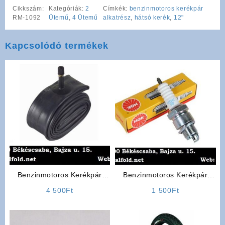
Cikkszám:
Kategóriák:
2
Címkék:
benzinmotoros kerékpár
RM-1092
Ütemű
,
4 Ütemű
alkatrész
,
hátsó kerék
,
12"
Kapcsolódó termékek
Benzinmotoros Kerékpár
Benzinmotoros Kerékpár
Belső Gumi Tömlő
Alkatrész: Gyertya
4 500
Ft
1 500
Ft