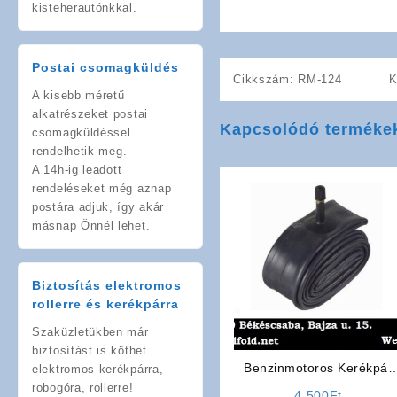
kisteherautónkkal.
Postai csomagküldés
Cikkszám:
RM-124
K
A kisebb méretű
alkatrészeket postai
Kapcsolódó terméke
csomagküldéssel
rendelhetik meg.
A 14h-ig leadott
rendeléseket még aznap
postára adjuk, így akár
másnap Önnél lehet.
Biztosítás elektromos
rollerre és kerékpárra
Szaküzletükben már
biztosítást is köthet
Benzinmotoros Kerékpár
elektromos kerékpárra,
Belső Gumi Tömlő
robogóra, rollerre!
4 500
Ft