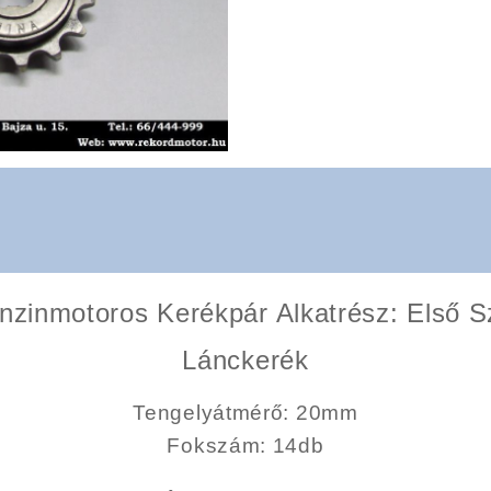
zinmotoros Kerékpár Alkatrész: Első 
Lánckerék
Tengelyátmérő:
20mm
Fokszám:
14db