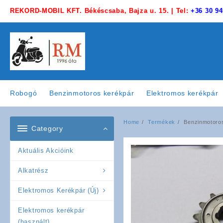
Skip
REKORD-MOBIL KFT. Békéscsaba, Bajza u. 15. | Tel:
+36 30 94
to
content
Robogó
Benzinmotoros kerékpár
Elektromos kerékpár
Home
Termékek
Benzinmotoros
Category
Aktuális Akcióink
Alkatrész
Elektromos Kerékpár (Új)
Elektromos kerékpár
(használt)