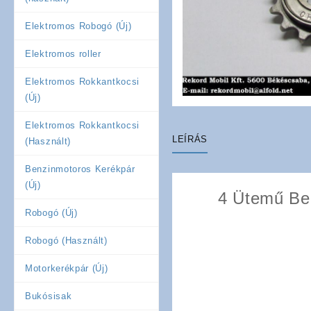
Elektromos Robogó (Új)
Elektromos roller
Elektromos Rokkantkocsi
(Új)
Elektromos Rokkantkocsi
LEÍRÁS
(Használt)
Benzinmotoros Kerékpár
(Új)
4 Ütemű Ben
Robogó (Új)
Robogó (Használt)
Motorkerékpár (Új)
Bukósisak