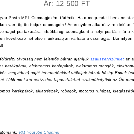
Ár: 12 500 FT
yar Posta MPL Csomagjaként történik. Ha a megrendelt benzinmotor
nkon van rögtön tudjuk csomagolni! Amennyiben alkatrész rendelését 1
csomagot postázására! Elsőbbségi csomagként a helyi postás már a
etén következő hét első munkanapján várható a csomagja. Bármilyen 
l!
öldrajzi távolság nem jelentős bátran ajánljuk
szakszervizünket
az a
s kerékpárok, elektromos kerékpárok, elektromos robogók, elektrom
kés megyében) saját teherautónkkal vállaljuk háztól-házig! Ennek felt
ran! Több mint két évtizedes tapasztalattal szakműhelyünk az Ön rend
romos kerékpárok, alkatrészek, robogók, motoros ruházat, kiegészítő
atornánk:
RM Youtube Channel