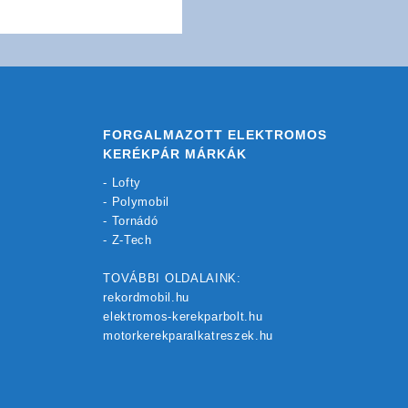
FORGALMAZOTT ELEKTROMOS
KERÉKPÁR MÁRKÁK
-
Lofty
-
Polymobil
-
Tornádó
-
Z-Tech
TOVÁBBI OLDALAINK:
rekordmobil.hu
elektromos-kerekparbolt.hu
motorkerekparalkatreszek.hu