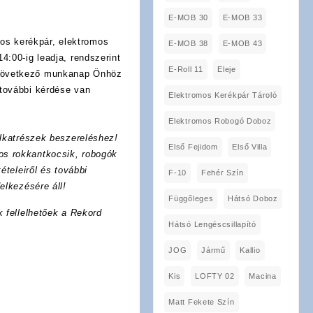
E-MOB 30
E-MOB 33
os kerékpár, elektromos
E-MOB 38
E-MOB 43
4:00-ig leadja, rendszerint
E-Roll 11
Eleje
 következő munkanap Önhöz
további kérdése van
Elektromos Kerékpár Tároló
Elektromos Robogó Doboz
lkatrészek beszereléshez!
Első Fejidom
Első Villa
os rokkantkocsik, robogók
ételeiről és további
F-10
Fehér Szín
elkezésére áll!
Függőleges
Hátsó Doboz
k fellelhetőek a Rekord
Hátsó Lengéscsillapító
JOG
Jármű
Kallio
Kis
LOFTY 02
Macina
Matt Fekete Szín