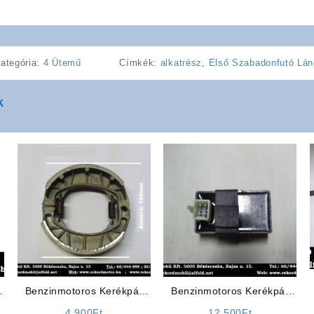
ategória:
4 Ütemű
Címkék:
alkatrész
,
Első Szabadonfutó Lán
k
Benzinmotoros Kerékpár
Benzinmotoros Kerékpár
Alkatrész: Fékpofa (Nagy)
Alkatrész: Elektronika
4 900
Ft
12 500
Ft