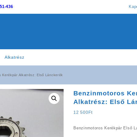
51-436
Kap
Alkatrész
 Kerékpár Alkatrész: Első Lánckerék
Benzinmotoros Ke
Alkatrész: Első L
12 500
Ft
Benzinmotoros Kerékpár Első L