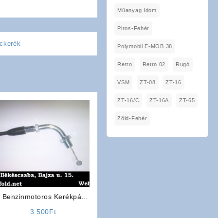
Műanyag Idom
Piros-Fehér
ckerék
Polymobil E-MOB 38
Retro
Retro 02
Rugó
VSM
ZT-08
ZT-16
ZT-16/C
ZT-16A
ZT-65
Zöld-Fehér
Benzinmotoros Kerékpár
Alkatrész: Gázbowden
3 500
Ft
(BFB01 4 üteműhöz)