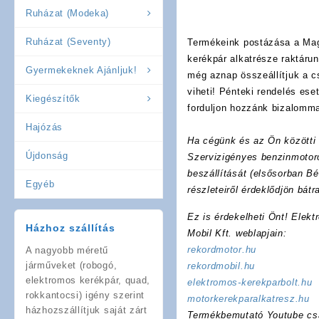
Ruházat (Modeka)
Ruházat (Seventy)
Termékeink postázása a Mag
kerékpár alkatrésze raktáru
Gyermekeknek Ajánljuk!
még aznap összeállítjuk a 
viheti! Pénteki rendelés es
Kiegészítők
forduljon hozzánk bizalomma
Hajózás
Ha cégünk és az Ön közötti f
Újdonság
Szervizigényes benzinmotoro
beszállítását (elsősorban Bé
Egyéb
részleteiről érdeklődjön bát
Ez is érdekelheti Önt! Elekt
Házhoz szállítás
Mobil Kft. weblapjain:
rekordmotor.hu
A nagyobb méretű
járműveket (robogó,
rekordmobil.hu
elektromos kerékpár, quad,
elektromos-kerekparbolt.hu
rokkantocsi) igény szerint
motorkerekparalkatresz.hu
házhozszállítjuk saját zárt
Termékbemutató Youtube cs