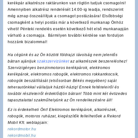
kerékpár alkatrésze raktárunkon van rögtön tudjuk csomagolni!
Amennyiben alkatrész rendelését 14:00-ig leadja, rendszerint
még aznap összeállítjuk a csomagot postázására! Elsőbbségi
csomagként a helyi postás már a következő munkanap Önhöz
viheti! Pénteki rendelés esetén következő hét első munkanapján
várható a csomagja. Bármilyen további kérdése van forduljon
hozzánk bizalommal!
Ha cégünk és az Ön közötti földrajzi távolság nem jelentős
bátran ajánljuk
szakszervizünket
az alkatrészek beszereléshez!
Szervizigényes benzinmotoros kerékpárok, elektromos
kerékpárok, elektromos robogók, elektromos rokkantkocsik,
robogók beszállítását (elsősorban Békés megyében) saját
teherautónkkal vállaljuk háztól-házig! Ennek feltételeiről és
további részleteiről érdeklődjön bátran! Több mint két évtizedes
tapasztalattal szakműhelyünk az Ön rendelkezésére áll!
Ez is érdekelheti Önt! Elektromos kerékpárok, alkatrészek,
robogók, motoros ruházat, kiegészítők fellelhetőek a Rekord
Mobil Kft. weblapjain:
rekordmotor.hu
rekordmobil.hu