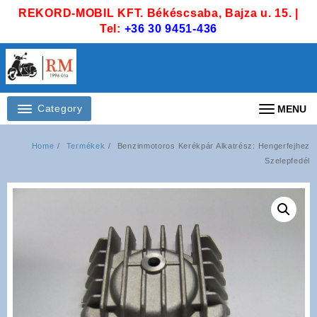
Skip
REKORD-MOBIL KFT. Békéscsaba, Bajza u. 15. |
to
Tel:
+36 30 9451-436
content
Category
MENU
Home
Termékek
Benzinmotoros Kerékpár Alkatrész: Hengerfejhez
Szelepfedél