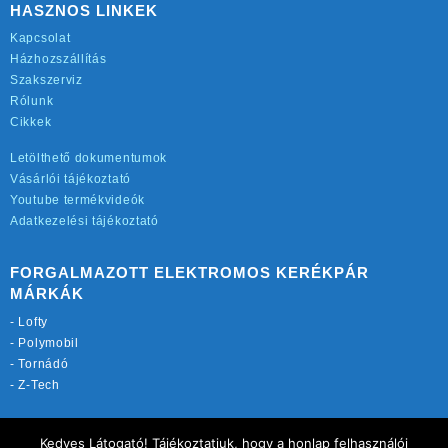
HASZNOS LINKEK
Kapcsolat
Házhozszállítás
Szakszerviz
Rólunk
Cikkek
Letölthető dokumentumok
Vásárlói tájékoztató
Youtube termékvideók
Adatkezelési tájékoztató
FORGALMAZOTT ELEKTROMOS KERÉKPÁR
MÁRKÁK
-
Lofty
-
Polymobil
-
Tornádó
-
Z-Tech
TOVÁBBI OLDALAINK:
Kedves Látogató! Tájékoztatjuk, hogy a honlap felhasználói
rekordmobil.hu