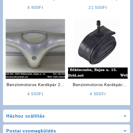
Alkatrész: Fékpofa (Nagy)
Karburátor (4T)
4 900
Ft
21 500
Ft
Benzinmotoros Kerékpár 2T,
Benzinmotoros Kerékpár
4T Fejidom
Belső Gumi Tömlő
4 500
Ft
4 500
Ft
Házhoz szállítás
Postai csomagküldés