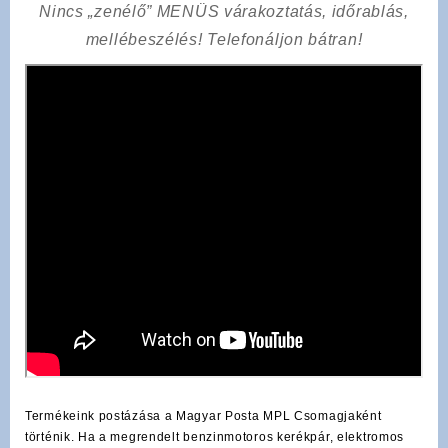
Nincs „zenélő” MENÜS várakoztatás, időrablás,
mellébeszélés! Telefonáljon bátran!
Termékeink postázása a Magyar Posta MPL Csomagjaként
történik. Ha a megrendelt benzinmotoros kerékpár, elektromos